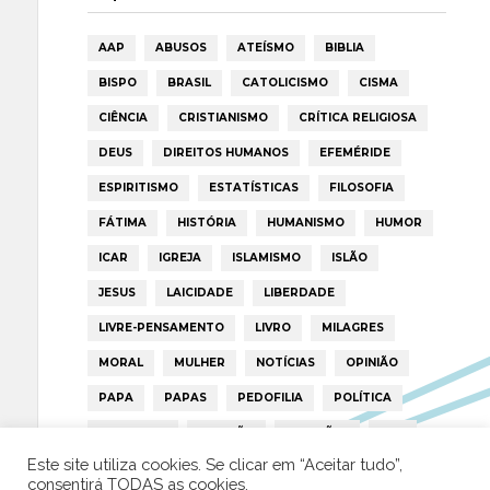
AAP
ABUSOS
ATEÍSMO
BIBLIA
BISPO
BRASIL
CATOLICISMO
CISMA
CIÊNCIA
CRISTIANISMO
CRÍTICA RELIGIOSA
DEUS
DIREITOS HUMANOS
EFEMÉRIDE
ESPIRITISMO
ESTATÍSTICAS
FILOSOFIA
FÁTIMA
HISTÓRIA
HUMANISMO
HUMOR
ICAR
IGREJA
ISLAMISMO
ISLÃO
JESUS
LAICIDADE
LIBERDADE
LIVRE-PENSAMENTO
LIVRO
MILAGRES
MORAL
MULHER
NOTÍCIAS
OPINIÃO
PAPA
PAPAS
PEDOFILIA
POLÍTICA
PORTUGAL
RELIGIÃO
RELIGIÕES
RTP
Este site utiliza cookies. Se clicar em “Aceitar tudo”,
TRUMP
VATICANO
consentirá TODAS as cookies.