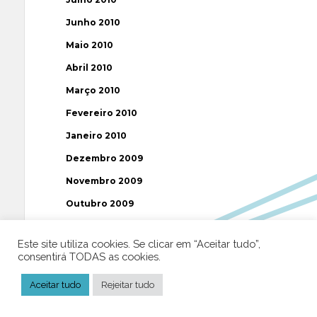
Junho 2010
Maio 2010
Abril 2010
Março 2010
Fevereiro 2010
Janeiro 2010
Dezembro 2009
Novembro 2009
Outubro 2009
Setembro 2009
Este site utiliza cookies. Se clicar em “Aceitar tudo”,
Agosto 2009
consentirá TODAS as cookies.
Julho 2009
Aceitar tudo
Rejeitar tudo
Junho 2009
Maio 2009