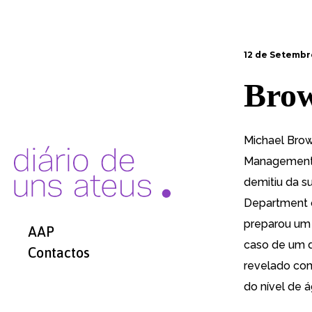
12 de Setembr
Brow
Michael Bro
Management
demitiu da s
Department o
preparou u
AAP
caso de um de
Contactos
revelado com
do nível de 