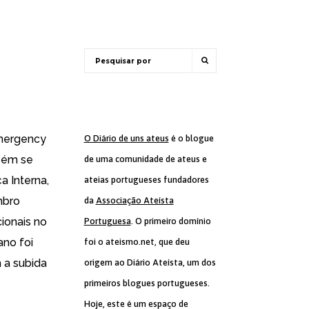
Emergency
O Diário de uns ateus
é o blogue
mbém se
de uma comunidade de ateus e
 Interna,
ateias portugueses fundadores
mbro
da
Associação Ateísta
ionais no
Portuguesa
. O primeiro domínio
ano foi
foi o ateismo.net, que deu
 a subida
origem ao Diário Ateísta, um dos
primeiros blogues portugueses.
Hoje, este é um espaço de