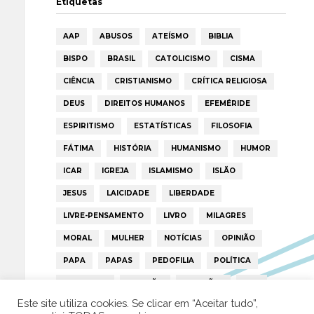
Etiquetas
AAP
ABUSOS
ATEÍSMO
BIBLIA
BISPO
BRASIL
CATOLICISMO
CISMA
CIÊNCIA
CRISTIANISMO
CRÍTICA RELIGIOSA
DEUS
DIREITOS HUMANOS
EFEMÉRIDE
ESPIRITISMO
ESTATÍSTICAS
FILOSOFIA
FÁTIMA
HISTÓRIA
HUMANISMO
HUMOR
ICAR
IGREJA
ISLAMISMO
ISLÃO
JESUS
LAICIDADE
LIBERDADE
LIVRE-PENSAMENTO
LIVRO
MILAGRES
MORAL
MULHER
NOTÍCIAS
OPINIÃO
PAPA
PAPAS
PEDOFILIA
POLÍTICA
PORTUGAL
RELIGIÃO
RELIGIÕES
RTP
Este site utiliza cookies. Se clicar em “Aceitar tudo”,
TRUMP
VATICANO