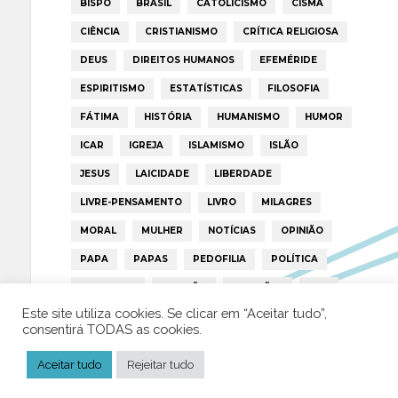
BISPO
BRASIL
CATOLICISMO
CISMA
CIÊNCIA
CRISTIANISMO
CRÍTICA RELIGIOSA
DEUS
DIREITOS HUMANOS
EFEMÉRIDE
ESPIRITISMO
ESTATÍSTICAS
FILOSOFIA
FÁTIMA
HISTÓRIA
HUMANISMO
HUMOR
ICAR
IGREJA
ISLAMISMO
ISLÃO
JESUS
LAICIDADE
LIBERDADE
LIVRE-PENSAMENTO
LIVRO
MILAGRES
MORAL
MULHER
NOTÍCIAS
OPINIÃO
PAPA
PAPAS
PEDOFILIA
POLÍTICA
PORTUGAL
RELIGIÃO
RELIGIÕES
RTP
Este site utiliza cookies. Se clicar em “Aceitar tudo”,
TRUMP
VATICANO
consentirá TODAS as cookies.
Aceitar tudo
Rejeitar tudo