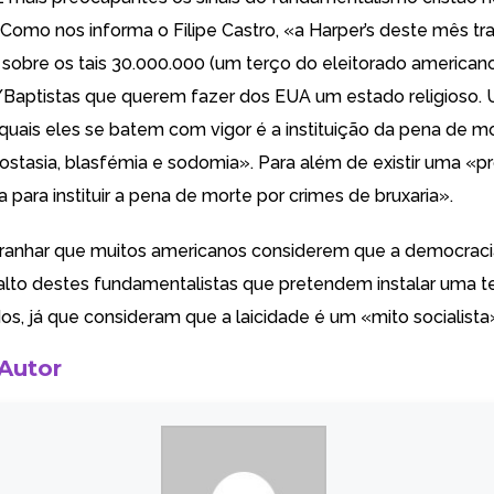
. Como nos informa o
Filipe Castro
, «a
Harper’s
deste mês tra
sobre os tais 30.000.000 (um terço do eleitorado american
Baptistas que querem fazer dos EUA um estado religioso.
 quais eles se batem com vigor é a instituição da pena de m
ostasia, blasfémia e sodomia
». Para além de existir uma «
para instituir a pena de morte por crimes de bruxaria».
ranhar que muitos americanos considerem que a
democraci
alto
destes
fundamentalistas
que pretendem instalar uma
t
os, já que consideram que a laicidade é um «
mito socialista
 Autor