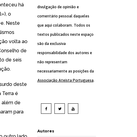
onteceu há
divulgação de opinião e
l
»), o
comentário pessoal daqueles
ee. Neste
que aqui colaboram. Todos os
lismos
textos publicados neste espaço
ução
volta ao
são da exclusiva
 Conselho de
responsabilidade dos autores e
o de seis
não representam
ução.
necessariamente as posições da
Associação Ateísta Portuguesa
.
bsurdo deste
 Terra é
a além de
naram para
Autores
o outro lado