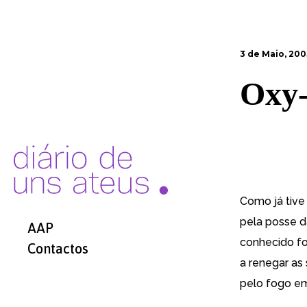
3 de Maio, 200
Oxy
Como já
tiv
pela posse d
AAP
conhecido foi
Contactos
a renegar as
pelo fogo em