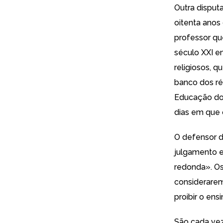
Outra disput
oitenta ano
professor qu
século XXI 
religiosos, 
banco dos r
Educação do
dias em que 
O defensor d
julgamento e
redonda». Os
considerare
proibir o en
São cada vez