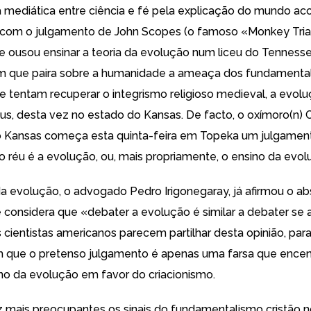
a mediática entre ciência e fé pela explicação do mundo ac
s com o
julgamento de John Scopes
(o famoso «
Monkey Tria
e ousou ensinar a teoria da evolução num liceu do Tenness
em que paira sobre a humanidade a ameaça dos fundamenta
que tentam recuperar o integrismo religioso medieval, a evol
éus
, desta vez no estado do Kansas. De facto, o oxímoro(n)
 Kansas começa esta quinta-feira em Topeka um julgament
o réu é a evolução, ou, mais propriamente, o ensino da evol
a evolução, o advogado Pedro Irigonegaray, já afirmou o a
 considera que «debater a evolução é similar a debater se a
 cientistas americanos parecem partilhar desta opinião, par
m que o pretenso julgamento é apenas uma farsa que ence
sino da evolução em favor do
criacionismo
.
 mais preocupantes os sinais do fundamentalismo cristão n