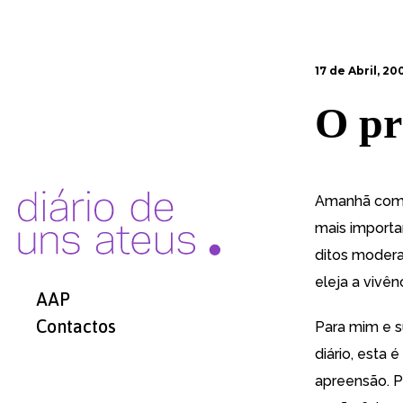
17 de Abril, 20
O pr
Amanhã começ
mais importa
ditos moder
eleja a vivê
AAP
Contactos
Para mim e s
diário, esta
apreensão. P