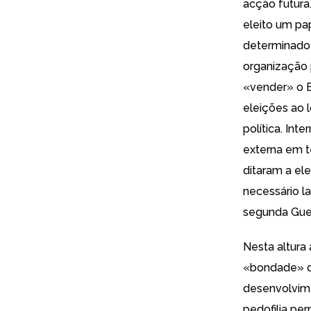
acção futura
eleito um pap
determinado 
organização 
«vender» o E
eleições ao 
política. Int
externa em t
ditaram a el
necessário 
segunda Guer
Nesta altura
«bondade» de
desenvolvime
pedofilia pe