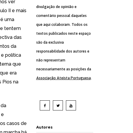
mos ver
divulgação de opinião e
lo II e mais
comentário pessoal daqueles
a é uma
que aqui colaboram. Todos os
ue tentem
textos publicados neste espaço
ectiva das
são da exclusiva
entos da
responsabilidade dos autores e
e política
não representam
terna que
necessariamente as posições da
 que era
Associação Ateísta Portuguesa
.
 Pios na
 da
 e
ros casos de
Autores
em marcha há