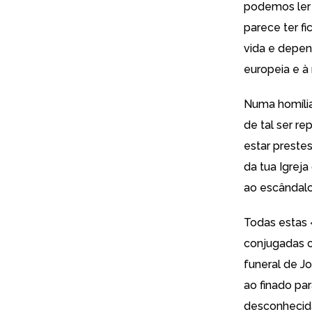
podemos ler 
parece ter f
vida e depen
europeia e à
Numa homília
de tal ser r
estar preste
da tua Igrej
ao escândalo
Todas estas 
conjugadas c
funeral de Jo
ao finado pa
desconhecida