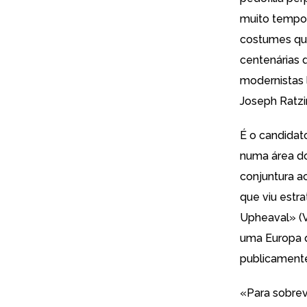
muito tempo 
costumes que
centenárias 
modernistas 
Joseph Ratzin
É o candidat
numa área do 
conjuntura a
que viu estra
Upheaval
» (
uma Europa q
publicamente
«
Para sobrev