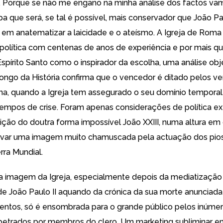
. Porque se não me engano na minha análise dos factos va
a que será, se tal é possível, mais conservador que João Pau
em anatematizar a laicidade e o ateísmo. A Igreja de Rom
política com centenas de anos de experiência e por mais q
spírito Santo como o inspirador da escolha, uma análise obj
longo da História confirma que o vencedor é ditado pelos v
erna, quando a Igreja tem assegurado o seu domínio temporal 
empos de crise. Foram apenas considerações de política ex
eição do doutra forma impossível João XXIII, numa altura em
lavar uma imagem
muito chamuscada
pela actuação dos pios
ra Mundial.
 a imagem da Igreja, especialmente depois da mediatização
 João Paulo II aquando da crónica da sua morte anunciada
ntos, só é ensombrada para o grande público pelos inúme
rpetrados por membros do clero. Um marketing subliminar 