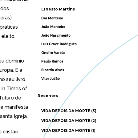
ndos
Ernesto Martins
eras)
Eva Monteiro
práticas
João Monteiro
eleito,
João Nascimento
Luís Grave Rodrigues
Onofre Varela
seu domínio
Paulo Ramos
uropa. E a
Ricardo Alves
o seu livro
Vítor Julião
 in Times of
Recentes
futuro de
ue manifesta
VIDA DEPOIS DA MORTE (3)
anta Igreja.
VIDA DEPOIS DA MORTE (2)
VIDA DEPOIS DA MORTE (1)
 cristã
»