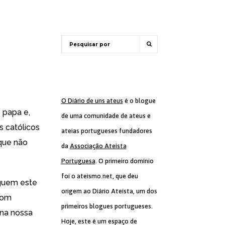
O Diário de uns ateus
é o blogue
 papa e,
de uma comunidade de ateus e
s católicos
ateias portugueses fundadores
que não
da
Associação Ateísta
Portuguesa
. O primeiro domínio
foi o ateismo.net, que deu
eguem este
origem ao Diário Ateísta, um dos
com
primeiros blogues portugueses.
 na nossa
Hoje, este é um espaço de