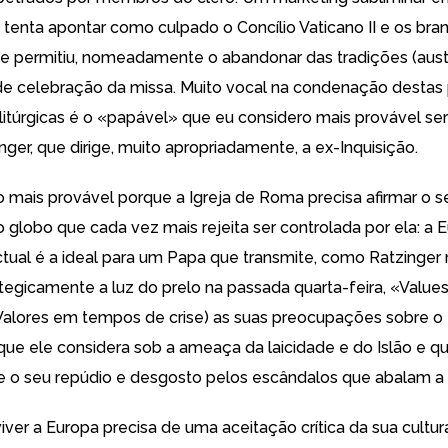
tenta apontar como culpado o Concílio Vaticano II e os bra
 permitiu, nomeadamente o abandonar das tradições (aust
de celebração da missa. Muito vocal na condenação destas 
litúrgicas é o «papável» que eu considero mais provável ser 
ger, que dirige, muito apropriadamente, a ex-Inquisição.
o mais provável porque a Igreja de Roma precisa afirmar o 
globo que cada vez mais rejeita ser controlada por ela: a E
ctual é a ideal para um Papa que transmite, como Ratzinger n
tegicamente a luz do prelo na passada quarta-feira, «
Values
Valores em tempos de crise) as suas preocupações sobre o 
ue ele considera sob a ameaça da laicidade e do Islão e q
 o seu repúdio e desgosto pelos escândalos que abalam a s
iver a Europa precisa de uma aceitação crítica da sua cultura