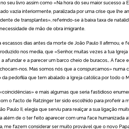
no seu livro assim como «Na hora do seu maior sucesso a 
icado vazia interiormente, paralizada por uma crise que lhe 
dente de transplantes», referindo-se à baixa taxa de natali
 necessidade de mão de obra imigrante.
 escassos dias antes da morte de João Paulo II afirmou, e 
eproduzido nos media
, que «Senhor, muitas vezes a tua Igrej
s a afundar e a parecer um barco cheio de buracos… A face
a chocam-nos. Mas somos nós que a conspurcamos» numa cl
 da pedofilia que tem abalado a Igreja católica por todo o 
«coincidências» e mais algumas que seria fastidioso enume
om o facto de Ratzinger ter sido escolhido para proferir a 
ão Paulo II, elegia que serviu para realçar a sua ligação mui
ra além de o ter feito aparecer com uma face humanizada at
, me fazem considerar ser muito provável que o novo Papa