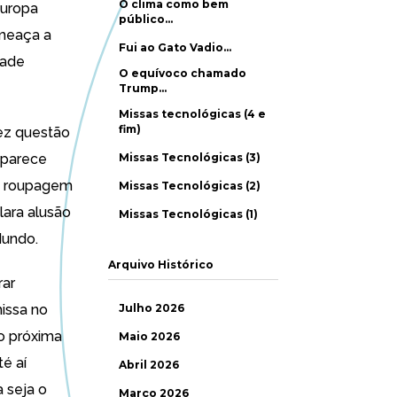
O clima como bem
Europa
público…
ameaça a
Fui ao Gato Vadio…
dade
O equívoco chamado
Trump…
Missas tecnológicas (4 e
fim)
fez questão
a parece
Missas Tecnológicas (3)
 e roupagem
Missas Tecnológicas (2)
ara alusão
Missas Tecnológicas (1)
Mundo.
Arquivo Histórico
rar
missa no
Julho 2026
to próxima
Maio 2026
é aí
Abril 2026
 seja o
Março 2026