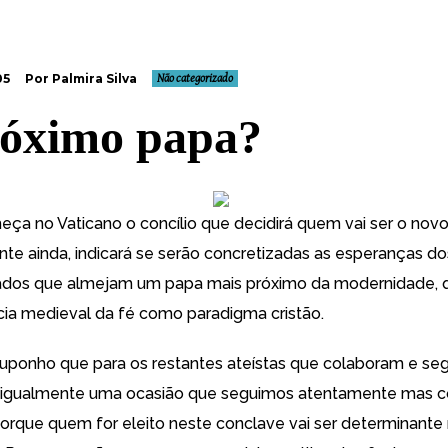
05
Por Palmira Silva
Não categorizado
óximo papa?
a no Vaticano o concílio que decidirá quem vai ser o novo
nte ainda, indicará se serão concretizadas as esperanças do
ados que almejam um papa mais próximo da modernidade, 
ncia medieval da fé como paradigma cristão.
uponho que para os restantes ateístas que colaboram e s
 é igualmente uma ocasião que seguimos atentamente mas 
orque quem for eleito neste conclave vai ser determinante