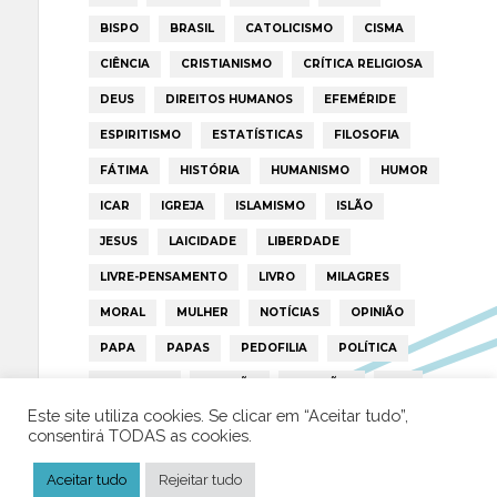
BISPO
BRASIL
CATOLICISMO
CISMA
CIÊNCIA
CRISTIANISMO
CRÍTICA RELIGIOSA
DEUS
DIREITOS HUMANOS
EFEMÉRIDE
ESPIRITISMO
ESTATÍSTICAS
FILOSOFIA
FÁTIMA
HISTÓRIA
HUMANISMO
HUMOR
ICAR
IGREJA
ISLAMISMO
ISLÃO
JESUS
LAICIDADE
LIBERDADE
LIVRE-PENSAMENTO
LIVRO
MILAGRES
MORAL
MULHER
NOTÍCIAS
OPINIÃO
PAPA
PAPAS
PEDOFILIA
POLÍTICA
PORTUGAL
RELIGIÃO
RELIGIÕES
RTP
Este site utiliza cookies. Se clicar em “Aceitar tudo”,
TRUMP
VATICANO
consentirá TODAS as cookies.
Aceitar tudo
Rejeitar tudo