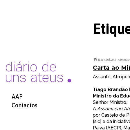
Etiqu
15 de Abril, 2016
Administr
Carta ao Mi
Assunto: Atropel
Tiago Brandão 
Ministro da Ed
AAP
Senhor Ministro,
Contactos
A
Associação At
por Castelo de 
[sic] e da inicia
Paiva (AECP), Mar