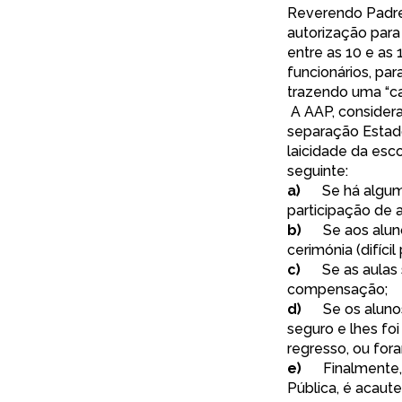
Reverendo Padre 
autorização para
entre as 10 e as
funcionários, par
trazendo uma “ca
A AAP, considera
separação Estado
laicidade da esco
seguinte:
a)
Se há alguma l
participação de a
b)
Se aos alunos
cerimónia (difíci
c)
Se as aulas sa
compensação;
d)
Se os alunos,
seguro e lhes foi
regresso, ou for
e)
Finalmente, s
Pública, é acaut