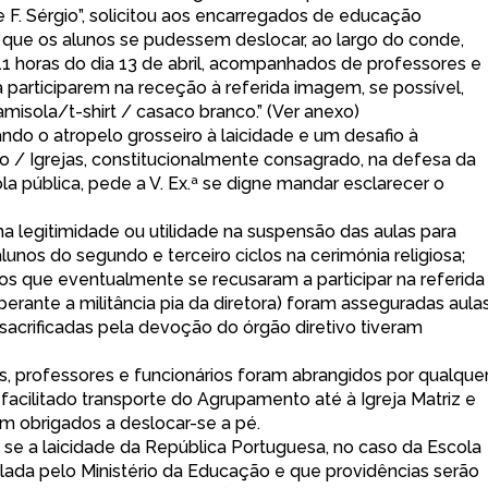
F. Sérgio”, solicitou aos encarregados de educação
 que os alunos se pudessem deslocar, ao largo do conde,
 11 horas do dia 13 de abril, acompanhados de professores e
a participarem na receção à referida imagem, se possível,
misola/t-shirt / casaco branco.” (Ver anexo)
ndo o atropelo grosseiro à laicidade e um desafio à
 / Igrejas, constitucionalmente consagrado, na defesa da
la pública, pede a V. Ex.ª se digne mandar esclarecer o
egitimidade ou utilidade na suspensão das aulas para
lunos do segundo e terceiro ciclos na cerimónia religiosa;
 que eventualmente se recusaram a participar na referida
l perante a militância pia da diretora) foram asseguradas aulas
crificadas pela devoção do órgão diretivo tiveram
 professores e funcionários foram abrangidos por qualque
 facilitado transporte do Agrupamento até à Igreja Matriz e
am obrigados a deslocar-se a pé.
e a laicidade da República Portuguesa, no caso da Escola
elada pelo Ministério da Educação e que providências serão