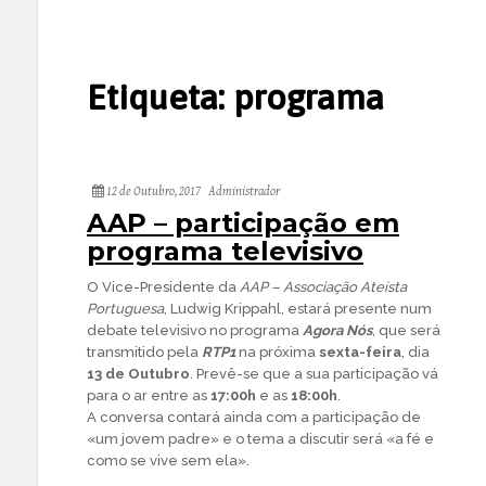
Etiqueta:
programa
12 de Outubro, 2017
Administrador
AAP – participação em
programa televisivo
O Vice-Presidente da
AAP – Associação Ateísta
Portuguesa
, Ludwig Krippahl, estará presente num
debate televisivo no programa
Agora Nós
, que será
transmitido pela
RTP1
na próxima
sexta-feira
, dia
13 de Outubro
. Prevê-se que a sua participação vá
para o ar entre as
17:00h
e as
18:00h
.
A conversa contará ainda com a participação de
«um jovem padre» e o tema a discutir será «a fé e
como se vive sem ela».