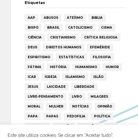
Etiquetas
AAP
ABUSOS
ATEÍSMO
BIBLIA
BISPO
BRASIL
CATOLICISMO
CISMA
CIÊNCIA
CRISTIANISMO
CRÍTICA RELIGIOSA
DEUS
DIREITOS HUMANOS
EFEMÉRIDE
ESPIRITISMO
ESTATÍSTICAS
FILOSOFIA
FÁTIMA
HISTÓRIA
HUMANISMO
HUMOR
ICAR
IGREJA
ISLAMISMO
ISLÃO
JESUS
LAICIDADE
LIBERDADE
LIVRE-PENSAMENTO
LIVRO
MILAGRES
MORAL
MULHER
NOTÍCIAS
OPINIÃO
PAPA
PAPAS
PEDOFILIA
POLÍTICA
PORTUGAL
RELIGIÃO
RELIGIÕES
RTP
Este site utiliza cookies. Se clicar em “Aceitar tudo”,
TRUMP
VATICANO