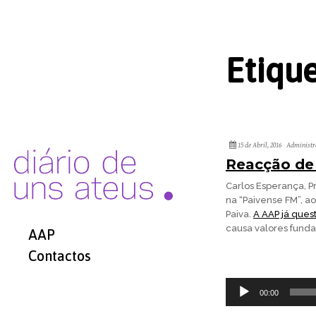
Etiqu
15 de Abril, 2016
Administr
Reacção de 
Carlos Esperança, P
na “Paivense FM”, a
Paiva.
A AAP já ques
causa valores funda
AAP
Contactos
Reprodutor
00:00
de
áudio