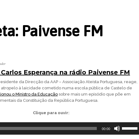
eta:
Paivense FM
ador
Carlos Esperança na rádio Paivense FM
residente da Direcção da AAP – Associação Ateísta Portuguesa, reage,
o atropelo à laicidade cometido numa escola pública de Castelo de
tionou o Ministro da Educação
sobre mais um episódio que põe em
mentais da Constituição da República Portuguesa.
Clique para ouvir:
Use
00:00
as
setas