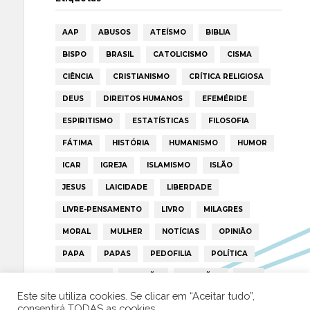
AAP
ABUSOS
ATEÍSMO
BIBLIA
BISPO
BRASIL
CATOLICISMO
CISMA
CIÊNCIA
CRISTIANISMO
CRÍTICA RELIGIOSA
DEUS
DIREITOS HUMANOS
EFEMÉRIDE
ESPIRITISMO
ESTATÍSTICAS
FILOSOFIA
FÁTIMA
HISTÓRIA
HUMANISMO
HUMOR
ICAR
IGREJA
ISLAMISMO
ISLÃO
JESUS
LAICIDADE
LIBERDADE
LIVRE-PENSAMENTO
LIVRO
MILAGRES
MORAL
MULHER
NOTÍCIAS
OPINIÃO
PAPA
PAPAS
PEDOFILIA
POLÍTICA
PORTUGAL
RELIGIÃO
RELIGIÕES
RTP
Este site utiliza cookies. Se clicar em “Aceitar tudo”,
TRUMP
VATICANO
consentirá TODAS as cookies.