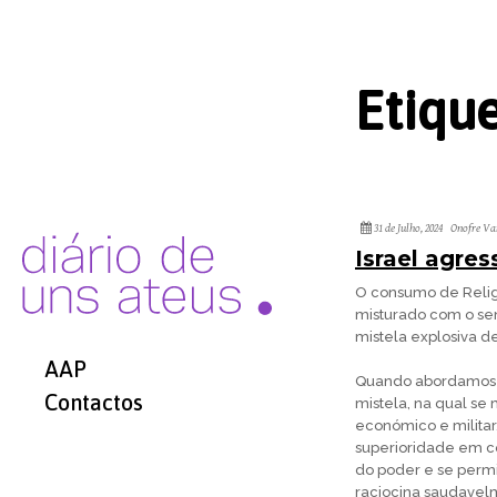
Etiqu
31 de Julho, 2024
Onofre Va
Israel agres
O consumo de Relig
misturado com o sen
mistela explosiva d
AAP
Quando abordamos a
Contactos
mistela, na qual se 
económico e milita
superioridade em co
do poder e se perm
raciocina saudavelm