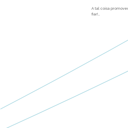
A tal coisa promov
fiar!…