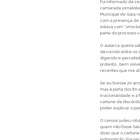
Fui informado da c
camarada jornalista
Municipal de Gaia 
com a presença de 
estava com “uma bat
parte do processo 
O autarca queria sa
decorrido entre os d
digerido e percebi
protesto… bem visív
recentes que me al
Se eu tivesse 20 ano
mas à porta dos 80 a
irracionalidade e a 
cartune da discórdi
poder explicar o po
O censor judeu rotu
quem não fosse Sala
dizer que o cartune
indisposição. Foi pa