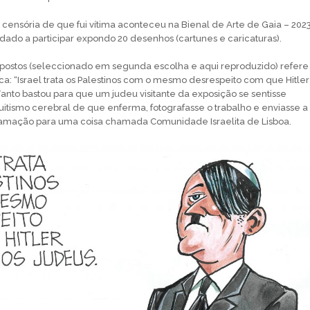
 censória de que fui vítima aconteceu na Bienal de Arte de Gaia – 2023
idado a participar expondo 20 desenhos (cartunes e caricaturas).
postos (seleccionado em segunda escolha e aqui reproduzido) refere
ca: “Israel trata os Palestinos com o mesmo desrespeito com que Hitler
Tanto bastou para que um judeu visitante da exposição se sentisse
tismo cerebral de que enferma, fotografasse o trabalho e enviasse a
mação para uma coisa chamada Comunidade Israelita de Lisboa.