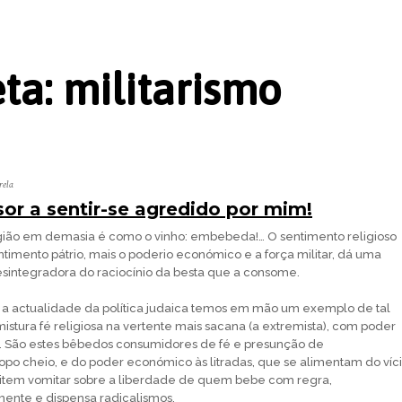
eta:
militarismo
rela
sor a sentir-se agredido por mim!
ião em demasia é como o vinho: embebeda!… O sentimento religioso
timento pátrio, mais o poderio económico e a força militar, dá uma
esintegradora do raciocínio da besta que a consome.
 actualidade da política judaica temos em mão um exemplo de tal
mistura fé religiosa na vertente mais sacana (a extremista), com poder
r. São estes bêbedos consumidores de fé e presunção de
po cheio, e do poder económico às litradas, que se alimentam do víc
item vomitar sobre a liberdade de quem bebe com regra,
ente e dispensa radicalismos.