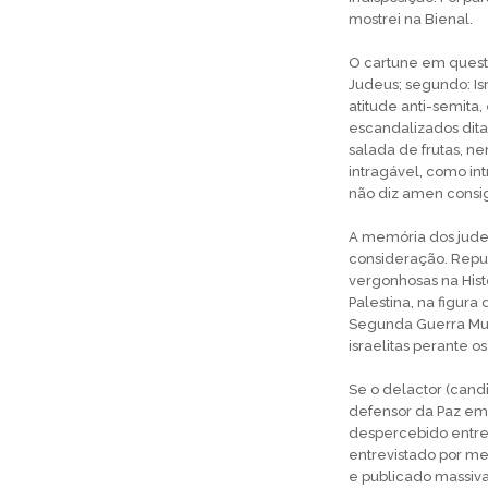
mostrei na Bienal.
O cartune em questã
Judeus; segundo: Isr
atitude anti-semita
escandalizados dit
salada de frutas, n
intragável, como i
não diz amen consi
A memória dos judeu
consideração. Repud
vergonhosas na Hist
Palestina, na figura
Segunda Guerra Mun
israelitas perante 
Se o delactor (cand
defensor da Paz em 
despercebido entre 
entrevistado por me
e publicado massiva