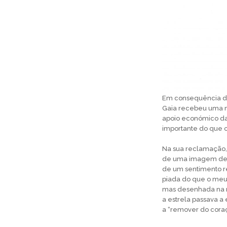
Em consequência da
Gaia recebeu uma m
apoio económico da 
importante do que o
Na sua reclamação, 
de uma imagem dese
de um sentimento re
piada do que o meu 
mas desenhada na r
a estrela passava a
a “remover do cora