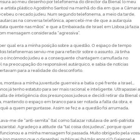
ensura ao meu desenho por telefonema do director da Bienal (o meu
 e artista plástico Agostinho Santos) na manhã do dia em que a Câmara
recebeu o recado judeu. Num segundo telefonema, a meio da tarde,
autarcas na conversa telefónica, apercebi-me de que a autarquia
ata quente nas mãos” e que a Embaixada de Israel em Lisboa já fazia
com mensagem considerada “agressiva”.
ber qual era a minha posição sobre a questão. O espaço de tempo
ois telefonemas serviu-me para reflectir sobre o assunto. Já tinha
do o incómodo judeu e a consequente chantagem camuflada no
el na preocupação do responsável autárquico, e sabia de notícias
ertavam para a realidade do desconforto.
s, montava a minha juventude guerreira e batia o pé frente a Israel…
nos já tenho estatuto para ser mais racional e inteligente. Ultrapassei a
falta de inteligência dos presunçosos judeus e decidi retirar da Bienal 
a, mantendo o espaço em branco para ser notada a falta da obra, e
rquê a quem perguntasse. Assim se fez e a questão foi arrumada.
lava-me de “anti-semita” (tal como Salazar rotulava de anti-patriota
zarista). Agradeço a atitude da “tal coisa dos judeus”, porque quer
 funcionou e a minha mensagem foi passada. Muito obrigado pela voss
ra isso mesmo que o desenhei, publiquei (há três anos n’O Gaiense) e