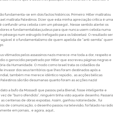
o fundamenta-se em dois factos históricos. Primeiro: Hitler maltratou
ael maltrata Palestinos. Dizer que esta minha apreciação crítica é uma
, é confundir uma cebola com um pêssego!… Nesse sentido alertei os
adores e fundamentalistas judeus para que nunca usem cebola numa
em pêssego num estrugido (refogado para os lisboetas). O resultado ser
ntragável é o fundamentalismo de quem apelida de “anti-semita” que
go.
s vitimados pelos assassinos nazis merece-me toda a dor, respeito e
io o genocídio perpetrado por Hitler que escreveu páginas negras e
ória da Humanidade. O modo como Israel trata os cidadãos da
 de invasor dos seus territórios que lhes foram destinados após a
dial, também me merece idêntico repúdio… as acções bélicas
os Palestinos são tão desumanas quanto foram as acções nazis!
idato a bufo da Mossad) que passou pela Bienal, fosse inteligente e
vez de “burro ofendido”, ninguém tinha visto aquele desenho. Passari
as centenas de obras expostas. Assim, ganhou notoriedade… fui
ios de comunicação, o desenho passou na televisão, foi falado na rádi
mente em jornais… e agora, aqui!…