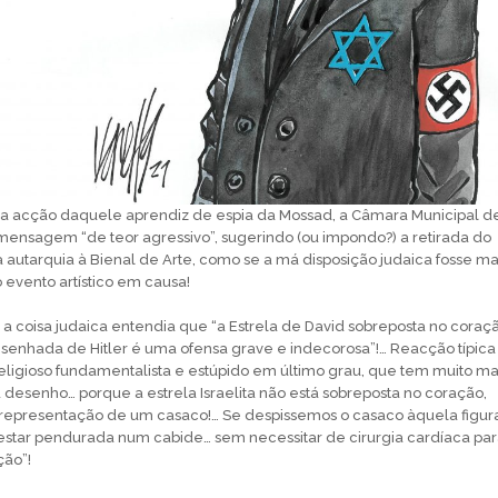
 acção daquele aprendiz de espia da Mossad, a Câmara Municipal d
ensagem “de teor agressivo”, sugerindo (ou impondo?) a retirada do
autarquia à Bienal de Arte, como se a má disposição judaica fosse ma
 evento artístico em causa!
a coisa judaica entendia que “a Estrela de David sobreposta no coraç
nhada de Hitler é uma ofensa grave e indecorosa”!… Reacção típica
ligioso fundamentalista e estúpido em último grau, que tem muito ma
desenho… porque a estrela Israelita não está sobreposta no coração,
epresentação de um casaco!… Se despissemos o casaco àquela figur
 estar pendurada num cabide… sem necessitar de cirurgia cardíaca pa
ção”!