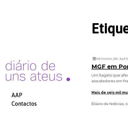
Etiqu
8 de Fevereiro, 2016
Raul P
MGF em Por
Um flagelo que afe
assustadores em Por
Mais de seis mil m
AAP
Contactos
[Diário de Notícias,