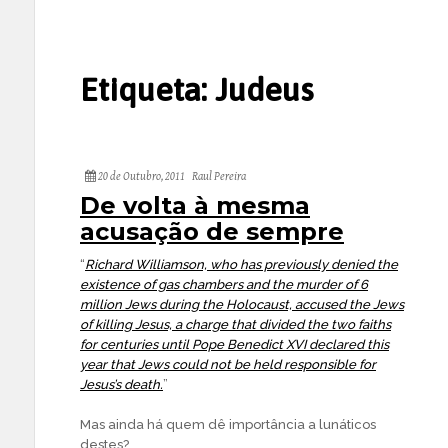
Etiqueta:
Judeus
20 de Outubro, 2011
Raul Pereira
De volta à mesma
acusação de sempre
“
Richard Williamson, who has previously denied the
existence of gas chambers and the murder of 6
million Jews during the Holocaust, accused the Jews
of killing Jesus, a charge that divided the two faiths
for centuries until Pope Benedict XVI declared this
year that Jews could not be held responsible for
Jesus’s death.
”
Mas ainda há quem dê importância a lunáticos
destes?