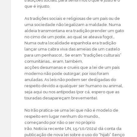
tradições sociais, para sentirmos o que é justo e o
que é injusto.
As tradições sociais e religiosas de um país ou de
uma sociedade não legalizam a maldade. Numa
aldeia transmontana era tradição prender um gato
no cimo de um poste, ao qual se ateava fogo!…
Numa outra localidade espanhola era tradição
lançar uma cabra viva das ameias de um castelo
para um penhasco!… Se eram “tradições culturais”
comunitárias… eram, também,
acções desumanas e cruéis que a lei de um país
moderno não pode outorgar; por isso foram
anuladas. As leis não podem ser desligadas do
respeito devido a qualquer ser humano ou animal,
seja aqui ou nos antípodas (por cá, espero que as
touradas desapareçam brevemente).
No Irão pratica-se uma lei que não é modelo de
respeito em lugar nenhum do mundo…
começando por não o ser no próprio
Irão. Notícia recente (JN, 15/10/2024) dá conta da
publicação de nova lei sobre o uso do “hijab” (lenço