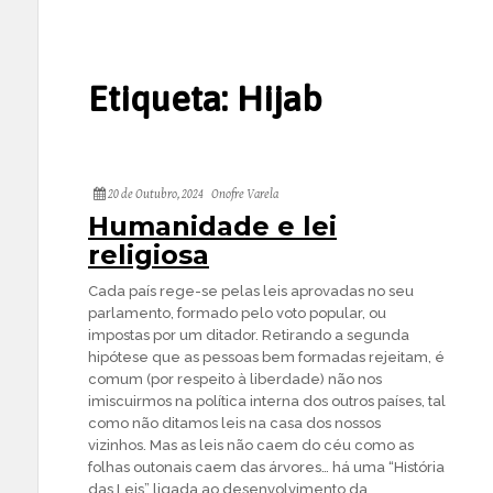
Etiqueta:
Hijab
20 de Outubro, 2024
Onofre Varela
Humanidade e lei
religiosa
Cada país rege-se pelas leis aprovadas no seu
parlamento, formado pelo voto popular, ou
impostas por um ditador. Retirando a segunda
hipótese que as pessoas bem formadas rejeitam, é
comum (por respeito à liberdade) não nos
imiscuirmos na política interna dos outros países, tal
como não ditamos leis na casa dos nossos
vizinhos. Mas as leis não caem do céu como as
folhas outonais caem das árvores… há uma “História
das Leis” ligada ao desenvolvimento da