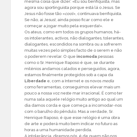
mesma coisa que dizer: «Eu sou benfiquista, mas
agora sou sportinguista porque está lá o Jesus. Se
Jesus não fosse tão «
cool
», continuava benfiquista.
Se não, ai Jesus!, ainda posso ficar como ele e
começar a jogar muito pela esquerda!».
Os ateus, como em todos os grupos humanos, há-
os intolerantes, activos, não dialogantes, tolerantes,
dialogantes, escondidos na sombra ou a sofrerem
muitas vezes pelo simples facto de o serem e não
o poderem revelar. O que
incomoda
pessoas
como o Sr. Henrique Raposo é que, se durante
milénios andamos calados e perseguidos, agora,
estamos finalmente protegidos sob a capa da
Liberdade
e, com a Internet e os novos
media
como ferramentas, conseguimos elevar mais um
pouco a nossa voz neste mar irracional. É como ter
numa sala aquele relógio muito antigo ao qual um
dia damos corda e que começa a incomodar-nos
com o barulho do pêndulo. Mas a verdade, Sr.
Henrique Raposo, é que esse relógio é uma obra
de arte e poderá muito bem indicar no futuro as
horas a uma humanidade perdida.
A intolerância, diremos nós, é de quem não nos