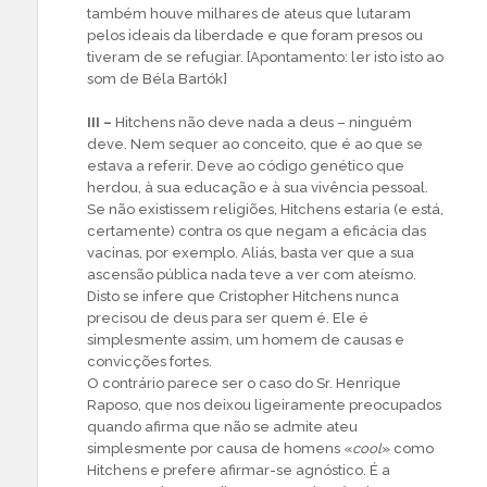
também houve milhares de ateus que lutaram
pelos ideais da liberdade e que foram presos ou
tiveram de se refugiar. [Apontamento: ler isto isto ao
som de Béla Bartók]
III –
Hitchens não deve nada a deus – ninguém
deve. Nem sequer ao conceito, que é ao que se
estava a referir. Deve ao código genético que
herdou, à sua educação e à sua vivência pessoal.
Se não existissem religiões, Hitchens estaria (e está,
certamente) contra os que negam a eficácia das
vacinas, por exemplo. Aliás, basta ver que a sua
ascensão pública nada teve a ver com ateísmo.
Disto se infere que Cristopher Hitchens nunca
precisou de deus para ser quem é. Ele é
simplesmente assim, um homem de causas e
convicções fortes.
O contrário parece ser o caso do Sr. Henrique
Raposo, que nos deixou ligeiramente preocupados
quando afirma que não se admite ateu
simplesmente por causa de homens «
cool
» como
Hitchens e prefere afirmar-se agnóstico. É a