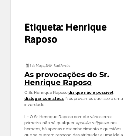
Etiqueta:
Henrique
Raposo
3 de Março, 2010
Raul Pereira
As provocações do Sr.
Henrique Raposo
O Sr. Henrique Raposo
diz que não é possível
dialogar com ateus
. Nós provamos que isso é uma
inverdade.
I –
O Sr. Henrique Raposo comete vários erros:
primeiro, não há qualquer «
pulsão religiosa
» nos
homens, há apenas desconhecimento e questões
que se querem respondidas atribuídas a uma ideia