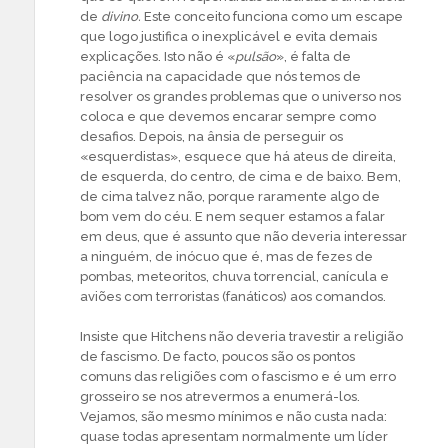
de
divino.
Este conceito funciona como um escape
que logo justifica o inexplicável e evita demais
explicações. Isto não é «
pulsão
», é falta de
paciência na capacidade que nós temos de
resolver os grandes problemas que o universo nos
coloca e que devemos encarar sempre como
desafios. Depois, na ânsia de perseguir os
«esquerdistas», esquece que há ateus de direita,
de esquerda, do centro, de cima e de baixo. Bem,
de cima talvez não, porque raramente algo de
bom vem do céu. E nem sequer estamos a falar
em deus, que é assunto que não deveria interessar
a ninguém, de inócuo que é, mas de fezes de
pombas, meteoritos, chuva torrencial, canícula e
aviões com terroristas (fanáticos) aos comandos.
Insiste que Hitchens não deveria travestir a religião
de fascismo. De facto, poucos são os pontos
comuns das religiões com o fascismo e é um erro
grosseiro se nos atrevermos a enumerá-los.
Vejamos, são mesmo mínimos e não custa nada:
quase todas apresentam normalmente um líder