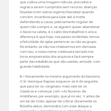
que cultiva uma imagem ridícula, preceitos e
regras a serem cumpridos sem recurso, alianças
forjadas (com outros regimes fascistas) quando
convém, incentivos para lutar até à morte
defendendo a causa, policiamento regular de
quem não cumpre e, se alguém quiser abandonar
o
fascio
na valeta, é o cabo dos trabalhos! A única
diferença é que hoje, nos países ocidentais, temos
a felicidade de optar pertencer ou não ao grupo.
No entanto, se não nos chatearmos em demasia
com isso, o nosso nome continuará lavrado nos
livros empoeirados dos arquivos e fará sempre
parte das estatísticas que são usadas, amiúde, com
grande habilidade.
II –
Novamente no mesmo argumento do fascismo.
O Sr. Henrique Raposo esquece-se é do seguinte:
que para ler os «originais» mais vale ler os
clássicos e começar com «
As Nuvens
» de
Aristófanes, por exemplo, que já no séc. V antes de
um tal de Cristo, apesar de criticar duramente os
filósofos ateus, demonstra com esse ataque a