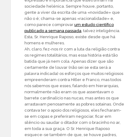
expressão e importância que estes tinham na
sociedade helénica. Sempre houve, portanto,
gente a viver da escrita de uma «novidade» que
não o é; chama-se apenas «racionalidade» e,
como parece comprovar
um estudo científico
publicado a semana passada
, talvez inteligência.
Esta, Sr. Henrique Raposo, existe desde que há
homens e mulheres.
Ah, claro, fez-nos rir com a luta da religião contra
os regimes totalitários, mas essa história está tão
batida que já nem cola. Apenas dizer que são
certamente de louvar (não sei se esta será a
palavra indicada) os esforços que muitos religiosos
empreenderam contra Hitler e Franco, mas todos
nós sabemos que esses, falando em hierarquias,
normalmente não eram os que assentavam o
barrete cardinalício nas nucas, mas antes os que
arrastavam penosamente as pobres sotainas. Onde
contava ter o apoio dos religiosos, eles fecharam-
se em copas e preferiram negociar, ficar em
silêncio ou saudar o ditador com o bracinho no ar,
em toda a sua graça. O Sr. Henrique Raposo
esquece-se também de que, se houve padres,