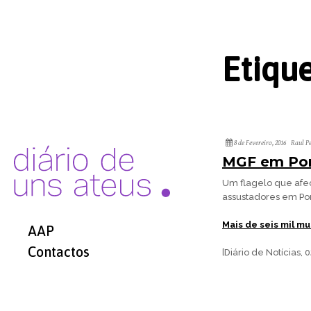
Etiqu
8 de Fevereiro, 2016
Raul P
MGF em Por
Um flagelo que afe
assustadores em Por
Mais de seis mil m
AAP
Contactos
[Diário de Notícias,