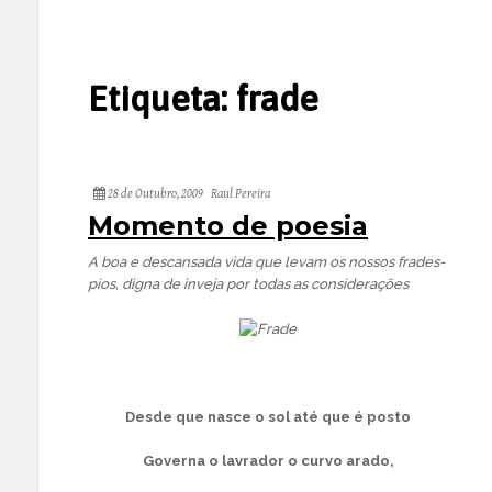
Etiqueta:
frade
28 de Outubro, 2009
Raul Pereira
Momento de poesia
A boa e descansada vida que levam os nossos frades-
pios, digna de inveja por todas as considerações
Desde que nasce o sol até que é posto
Governa o lavrador o curvo arado,