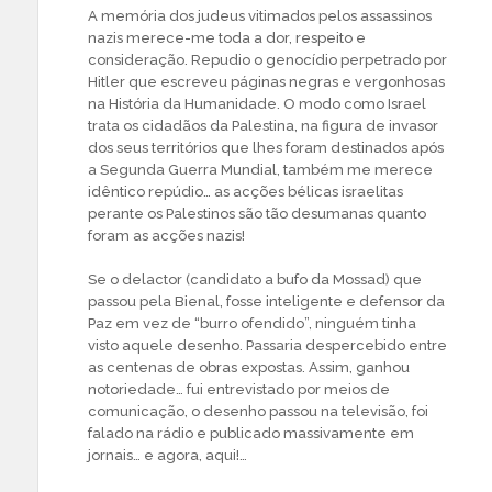
A memória dos judeus vitimados pelos assassinos
nazis merece-me toda a dor, respeito e
consideração. Repudio o genocídio perpetrado por
Hitler que escreveu páginas negras e vergonhosas
na História da Humanidade. O modo como Israel
trata os cidadãos da Palestina, na figura de invasor
dos seus territórios que lhes foram destinados após
a Segunda Guerra Mundial, também me merece
idêntico repúdio… as acções bélicas israelitas
perante os Palestinos são tão desumanas quanto
foram as acções nazis!
Se o delactor (candidato a bufo da Mossad) que
passou pela Bienal, fosse inteligente e defensor da
Paz em vez de “burro ofendido”, ninguém tinha
visto aquele desenho. Passaria despercebido entre
as centenas de obras expostas. Assim, ganhou
notoriedade… fui entrevistado por meios de
comunicação, o desenho passou na televisão, foi
falado na rádio e publicado massivamente em
jornais… e agora, aqui!…