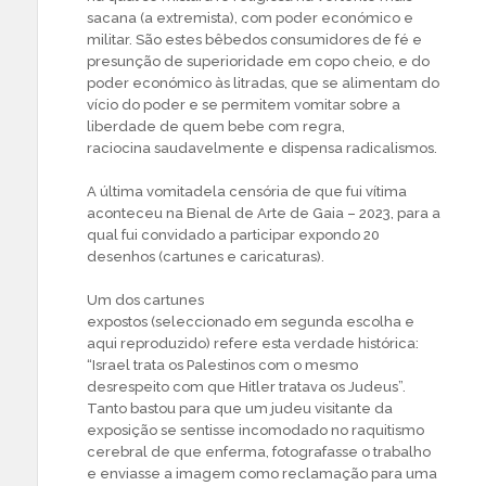
sacana (a extremista), com poder económico e
militar. São estes bêbedos consumidores de fé e
presunção de superioridade em copo cheio, e do
poder económico às litradas, que se alimentam do
vício do poder e se permitem vomitar sobre a
liberdade de quem bebe com regra,
raciocina saudavelmente e dispensa radicalismos.
A última vomitadela censória de que fui vítima
aconteceu na Bienal de Arte de Gaia – 2023, para a
qual fui convidado a participar expondo 20
desenhos (cartunes e caricaturas).
Um dos cartunes
expostos (seleccionado em segunda escolha e
aqui reproduzido) refere esta verdade histórica:
“Israel trata os Palestinos com o mesmo
desrespeito com que Hitler tratava os Judeus”.
Tanto bastou para que um judeu visitante da
exposição se sentisse incomodado no raquitismo
cerebral de que enferma, fotografasse o trabalho
e enviasse a imagem como reclamação para uma