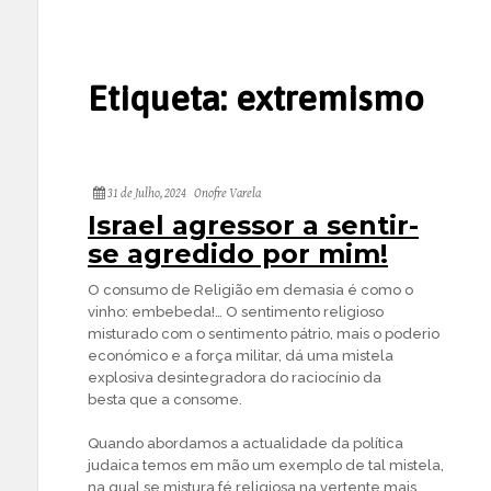
Etiqueta:
extremismo
31 de Julho, 2024
Onofre Varela
Israel agressor a sentir-
se agredido por mim!
O consumo de Religião em demasia é como o
vinho: embebeda!… O sentimento religioso
misturado com o sentimento pátrio, mais o poderio
económico e a força militar, dá uma mistela
explosiva desintegradora do raciocínio da
besta que a consome.
Quando abordamos a actualidade da política
judaica temos em mão um exemplo de tal mistela,
na qual se mistura fé religiosa na vertente mais