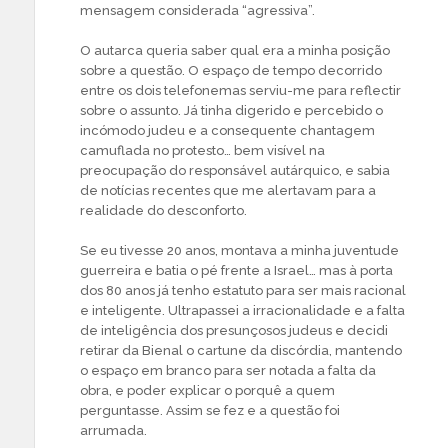
mensagem considerada “agressiva”.
O autarca queria saber qual era a minha posição
sobre a questão. O espaço de tempo decorrido
entre os dois telefonemas serviu-me para reflectir
sobre o assunto. Já tinha digerido e percebido o
incómodo judeu e a consequente chantagem
camuflada no protesto… bem visível na
preocupação do responsável autárquico, e sabia
de notícias recentes que me alertavam para a
realidade do desconforto.
Se eu tivesse 20 anos, montava a minha juventude
guerreira e batia o pé frente a Israel… mas à porta
dos 80 anos já tenho estatuto para ser mais racional
e inteligente. Ultrapassei a irracionalidade e a falta
de inteligência dos presunçosos judeus e decidi
retirar da Bienal o cartune da discórdia, mantendo
o espaço em branco para ser notada a falta da
obra, e poder explicar o porquê a quem
perguntasse. Assim se fez e a questão foi
arrumada.