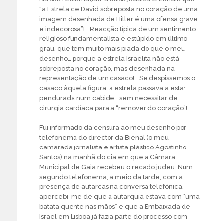
“a Estrela de David sobreposta no coração de uma
imagem desenhada de Hitler é uma ofensa grave
e indecorosa”!… Reacção típica de um sentimento
religioso fundamentalista e estúpido em último
grau, que tem muito mais piada do que o meu
desenho… porque a estrela Israelita não está
sobreposta no coração, mas desenhada na
representação de um casaco!… Se despissemos o
casaco àquela figura, a estrela passava a estar
pendurada num cabide… sem necessitar de
cirurgia cardíaca para a “remover do coração”!
Fui informado da censura ao meu desenho por
telefonema do director da Bienal (o meu
camarada jornalista e artista plástico Agostinho
Santos) na manhã do dia em que a Câmara
Municipal de Gaia recebeu o recado judeu. Num
segundo telefonema, a meio da tarde, com a
presença de autarcas na conversa telefónica,
apercebi-me de que a autarquia estava com “uma
batata quente nas mãos” e que a Embaixada de
Israel em Lisboa já fazia parte do processo com