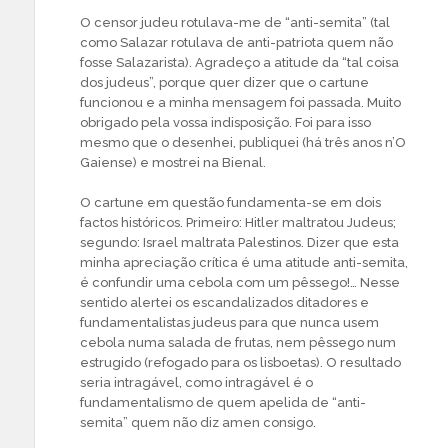
O censor judeu rotulava-me de “anti-semita” (tal
como Salazar rotulava de anti-patriota quem não
fosse Salazarista). Agradeço a atitude da “tal coisa
dos judeus”, porque quer dizer que o cartune
funcionou e a minha mensagem foi passada. Muito
obrigado pela vossa indisposição. Foi para isso
mesmo que o desenhei, publiquei (há três anos n’O
Gaiense) e mostrei na Bienal.
O cartune em questão fundamenta-se em dois
factos históricos. Primeiro: Hitler maltratou Judeus;
segundo: Israel maltrata Palestinos. Dizer que esta
minha apreciação crítica é uma atitude anti-semita,
é confundir uma cebola com um pêssego!… Nesse
sentido alertei os escandalizados ditadores e
fundamentalistas judeus para que nunca usem
cebola numa salada de frutas, nem pêssego num
estrugido (refogado para os lisboetas). O resultado
seria intragável, como intragável é o
fundamentalismo de quem apelida de “anti-
semita” quem não diz amen consigo.