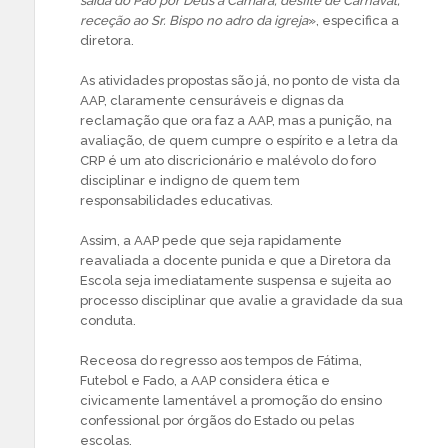
saída do Pão por Deus à Câmara, desfile de Carnaval,
receção ao Sr. Bispo no adro da igreja
», especifica a
diretora.
As atividades propostas são já, no ponto de vista da
AAP, claramente censuráveis e dignas da
reclamação que ora faz a AAP, mas a punição, na
avaliação, de quem cumpre o espírito e a letra da
CRP é um ato discricionário e malévolo do foro
disciplinar e indigno de quem tem
responsabilidades educativas.
Assim, a AAP pede que seja rapidamente
reavaliada a docente punida e que a Diretora da
Escola seja imediatamente suspensa e sujeita ao
processo disciplinar que avalie a gravidade da sua
conduta.
Receosa do regresso aos tempos de Fátima,
Futebol e Fado, a AAP considera ética e
civicamente lamentável a promoção do ensino
confessional por órgãos do Estado ou pelas
escolas.