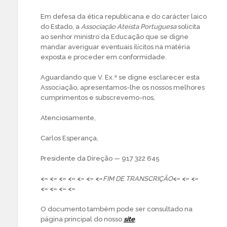
Em defesa da ética republicana e do carácter laico
do Estado, a
Associação Ateísta Portuguesa
solicita
ao senhor ministro da Educação que se digne
mandar averiguar eventuais ilícitos na matéria
exposta e proceder em conformidade.
Aguardando que V. Ex.ª se digne esclarecer esta
Associação, apresentamos-lhe os nossos melhores
cumprimentos e subscrevemo-nos,
Atenciosamente,
Carlos Esperança,
Presidente da Direção — 917 322 645
<– <– <– <– <– <– <–
FIM DE TRANSCRIÇÃO
<– <– <–
<– <– <– <–
O documento também pode ser consultado na
página principal do nosso
site
.