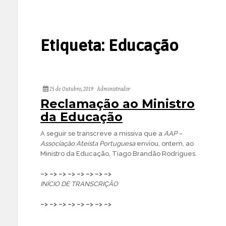
Etiqueta:
Educação
25 de Outubro, 2019
Administrador
Reclamação ao Ministro
da Educação
A seguir se transcreve a missiva que a
AAP –
Associação Ateísta Portuguesa
enviou, ontem, ao
Ministro da Educação, Tiago Brandão Rodrigues.
–> –> –> –> –> –> –> –>
INÍCIO DE TRANSCRIÇÃO
–> –> –> –> –> –> –> –>