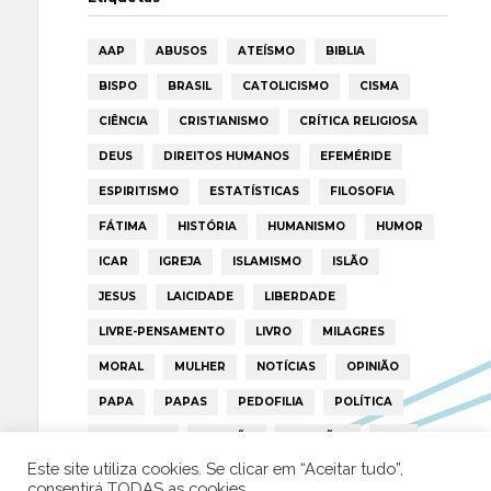
AAP
ABUSOS
ATEÍSMO
BIBLIA
BISPO
BRASIL
CATOLICISMO
CISMA
CIÊNCIA
CRISTIANISMO
CRÍTICA RELIGIOSA
DEUS
DIREITOS HUMANOS
EFEMÉRIDE
ESPIRITISMO
ESTATÍSTICAS
FILOSOFIA
FÁTIMA
HISTÓRIA
HUMANISMO
HUMOR
ICAR
IGREJA
ISLAMISMO
ISLÃO
JESUS
LAICIDADE
LIBERDADE
LIVRE-PENSAMENTO
LIVRO
MILAGRES
MORAL
MULHER
NOTÍCIAS
OPINIÃO
PAPA
PAPAS
PEDOFILIA
POLÍTICA
PORTUGAL
RELIGIÃO
RELIGIÕES
RTP
Este site utiliza cookies. Se clicar em “Aceitar tudo”,
TRUMP
VATICANO
consentirá TODAS as cookies.