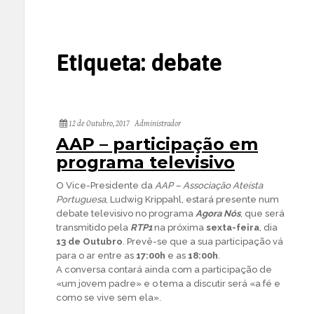
Etiqueta:
debate
12 de Outubro, 2017
Administrador
AAP – participação em
programa televisivo
O Vice-Presidente da
AAP – Associação Ateísta
Portuguesa
, Ludwig Krippahl, estará presente num
debate televisivo no programa
Agora Nós
, que será
transmitido pela
RTP1
na próxima
sexta-feira
, dia
13 de Outubro
. Prevê-se que a sua participação vá
para o ar entre as
17:00h
e as
18:00h
.
A conversa contará ainda com a participação de
«um jovem padre» e o tema a discutir será «a fé e
como se vive sem ela».