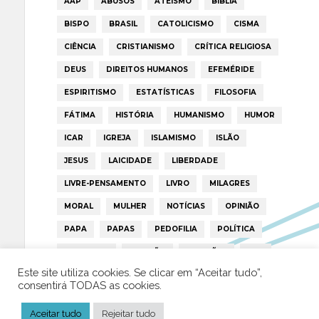
AAP
ABUSOS
ATEÍSMO
BIBLIA
BISPO
BRASIL
CATOLICISMO
CISMA
CIÊNCIA
CRISTIANISMO
CRÍTICA RELIGIOSA
DEUS
DIREITOS HUMANOS
EFEMÉRIDE
ESPIRITISMO
ESTATÍSTICAS
FILOSOFIA
FÁTIMA
HISTÓRIA
HUMANISMO
HUMOR
ICAR
IGREJA
ISLAMISMO
ISLÃO
JESUS
LAICIDADE
LIBERDADE
LIVRE-PENSAMENTO
LIVRO
MILAGRES
MORAL
MULHER
NOTÍCIAS
OPINIÃO
PAPA
PAPAS
PEDOFILIA
POLÍTICA
PORTUGAL
RELIGIÃO
RELIGIÕES
RTP
Este site utiliza cookies. Se clicar em “Aceitar tudo”,
TRUMP
VATICANO
consentirá TODAS as cookies.
Aceitar tudo
Rejeitar tudo