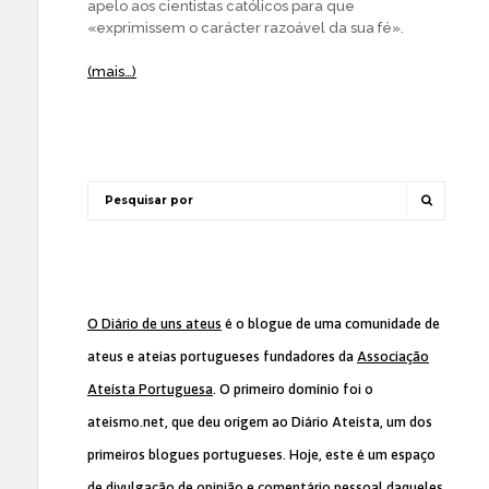
apelo aos cientistas católicos para que
«exprimissem o carácter razoável da sua fé».
(mais…)
O Diário de uns ateus
é o blogue de uma comunidade de
ateus e ateias portugueses fundadores da
Associação
Ateísta Portuguesa
. O primeiro domínio foi o
ateismo.net, que deu origem ao Diário Ateísta, um dos
primeiros blogues portugueses. Hoje, este é um espaço
de divulgação de opinião e comentário pessoal daqueles