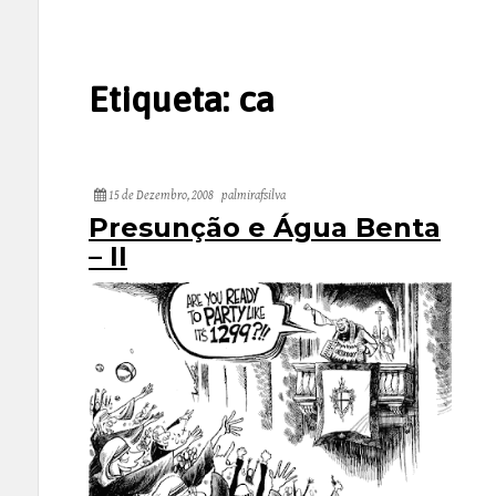
Etiqueta:
ca
15 de Dezembro, 2008
palmirafsilva
Presunção e Água Benta
– II