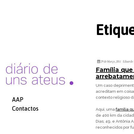
Etiqu
29 de Março, 2011
Eduardo 
Família que
arrebatame
Um caso deprimente,
acreditam em coisas
contexto religioso 
AAP
Contactos
Aqui, uma
família q
de 400 km da cidad
Dias, 49, e Antônia 
reconhecidos por fu