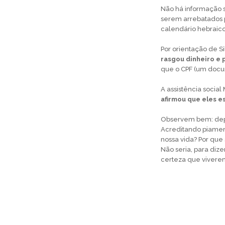
Não há informação s
serem arrebatados 
calendário hebraic
Por orientação de Si
rasgou dinheiro e
que o CPF (um docu
A assistência socia
afirmou que eles e
Observem bem: depo
Acreditando piament
nossa vida? Por qu
Não seria, para diz
certeza que vivere