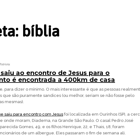
eta:
bíblia
Patriota
 saiu ao encontro de Jesus para o
nto é encontrada a 400km de casa
 para dizer o mínimo. O mais interessante é que as pessoas realmen
 que são puramente sandices (ou melhor, seriam se não fosse pelo
das mesmas).
ue saiu para encontro com Jesus
foi localizada em Ourinhos (SP), a cer
e onde moram, Diadema, na Grande São Paulo. O casal Pedro José
Aparecida Gomes, 49, e os filhos Henrique, 22, e Thais, 18, foram
ncionários de um albergue. Eles passaram o fim de semana ali.