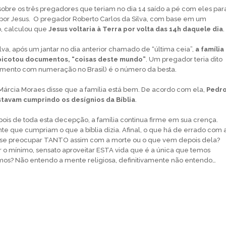
obre os três pregadores que teriam no dia 14 saído a pé com eles par
por Jesus. O pregador Roberto Carlos da Silva, com base em um
o, calculou que
Jesus voltaria à Terra por volta das 14h daquele dia
.
lva, após um jantar no dia anterior chamado de “última ceia”,
a família
 picotou documentos, “coisas deste mundo”
. Um pregador teria dito
mento com numeração no Brasil) é o número da besta.
l Márcia Moraes disse que a família está bem. De acordo com ela,
Pedr
stavam cumprindo os desígnios da Bíblia
.
is de toda esta decepção, a família continua firme em sua crença.
e que cumpriam o que a bíblia dizia. Afinal, o que há de errado com 
e se preocupar TANTO assim com a morte ou o que vem depois dela?
er o mínimo, sensato aproveitar ESTA vida que é a única que temos
mos? Não entendo a mente religiosa, definitivamente não entendo…