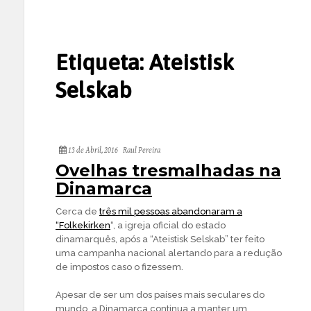
Etiqueta:
Ateistisk
Selskab
13 de Abril, 2016
Raul Pereira
Ovelhas tresmalhadas na
Dinamarca
Cerca de
três mil pessoas abandonaram a
“Folkekirken
“, a igreja oficial do estado
dinamarquês, após a “Ateistisk Selskab” ter feito
uma campanha nacional alertando para a redução
de impostos caso o fizessem.
Apesar de ser um dos países mais seculares do
mundo, a Dinamarca continua a manter um