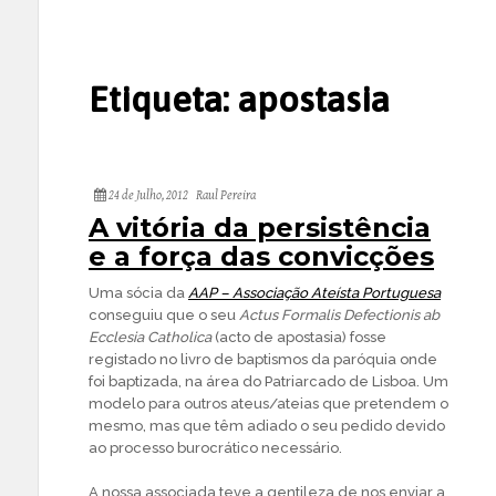
Etiqueta:
apostasia
24 de Julho, 2012
Raul Pereira
A vitória da persistência
e a força das convicções
Uma sócia da
AAP – Associação Ateísta Portuguesa
conseguiu que o seu
Actus Formalis Defectionis ab
Ecclesia Catholica
(acto de apostasia) fosse
registado no livro de baptismos da paróquia onde
foi baptizada, na área do Patriarcado de Lisboa. Um
modelo para outros ateus/ateias que pretendem o
mesmo, mas que têm adiado o seu pedido devido
ao processo burocrático necessário.
A nossa associada teve a gentileza de nos enviar a