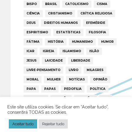
BISPO
BRASIL
CATOLICISMO
CISMA
CIÊNCIA
CRISTIANISMO
CRÍTICA RELIGIOSA
DEUS
DIREITOS HUMANOS
EFEMÉRIDE
ESPIRITISMO
ESTATÍSTICAS
FILOSOFIA
FÁTIMA
HISTÓRIA
HUMANISMO
HUMOR
ICAR
IGREJA
ISLAMISMO
ISLÃO
JESUS
LAICIDADE
LIBERDADE
LIVRE-PENSAMENTO
LIVRO
MILAGRES
MORAL
MULHER
NOTÍCIAS
OPINIÃO
PAPA
PAPAS
PEDOFILIA
POLÍTICA
PORTUGAL
RELIGIÃO
RELIGIÕES
RTP
Este site utiliza cookies. Se clicar em “Aceitar tudo”,
TRUMP
VATICANO
consentirá TODAS as cookies.
Aceitar tudo
Rejeitar tudo