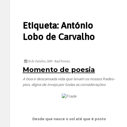
Etiqueta:
António
Lobo de Carvalho
28 de Outubro, 2009
Raul Pereira
Momento de poesia
A boa e descansada vida que levam os nossos frades-
pios, digna de inveja por todas as considerações
Desde que nasce o sol até que é posto