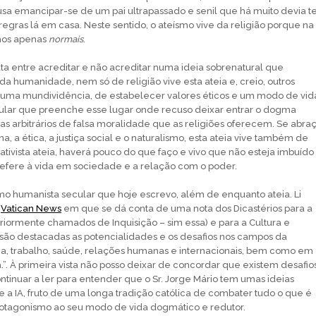
usa emancipar-se de um pai ultrapassado e senil que há muito devia t
regras lá em casa. Neste sentido, o ateísmo vive da religião porque na
mos apenas
normais
.
uta entre acreditar e não acreditar numa ideia sobrenatural que
da humanidade, nem só de religião vive esta ateia e, creio, outros
 uma mundividência, de estabelecer valores éticos e um modo de vid
lar que preenche esse lugar onde recuso deixar entrar o dogma
mas arbitrários de falsa moralidade que as religiões oferecem. Se abra
, a ética, a justiça social e o naturalismo, esta ateia vive também de
o ativista ateia, haverá pouco do que faço e vivo que não esteja imbuído
refere à vida em sociedade e a relação com o poder.
mo humanista secular que hoje escrevo, além de enquanto ateia. Li
o
Vatican News
em que se dá conta de uma nota dos Dicastérios para a
eriormente chamados de Inquisição – sim essa) e para a Cultura e
ão destacadas as potencialidades e os desafios nos campos da
, trabalho, saúde, relações humanas e internacionais, bem como em
”. À primeira vista não posso deixar de concordar que existem desafios
ontinuar a ler para entender que o Sr. Jorge Mário tem umas ideias
re a IA, fruto de uma longa tradição católica de combater tudo o que é
rotagonismo ao seu modo de vida dogmático e redutor.