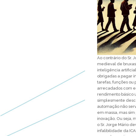
Ao contrário do Sr.
medieval de bruxas,
inteligência artific
obrigadas a pagar i
tarefas, funções ou
arrecadados com es
rendimento básico u
simplesmente desca
automação não serv
em massa, mas sim p
inovação. Ou seja, 
o Sr. Jorge Mário 
infalibilidade da I