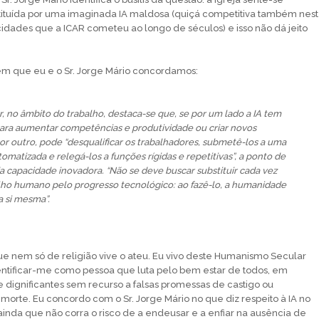
ituída por uma imaginada IA maldosa (quiçá competitiva também nes
dades que a ICAR cometeu ao longo de séculos) e isso não dá jeito
em que eu e o Sr. Jorge Mário concordamos:
r, no âmbito do trabalho, destaca-se que, se por um lado a IA tem
para aumentar competências e produtividade ou criar novos
r outro, pode “desqualificar os trabalhadores, submetê-los a uma
tomatizada e relegá-los a funções rígidas e repetitivas”, a ponto de
da capacidade inovadora. “Não se deve buscar substituir cada vez
lho humano pelo progresso tecnológico: ao fazê-lo, a humanidade
a si mesma”.
ue nem só de religião vive o ateu. Eu vivo deste Humanismo Secular
entificar-me como pessoa que luta pelo bem estar de todos, em
 dignificantes sem recurso a falsas promessas de castigo ou
orte. Eu concordo com o Sr. Jorge Mário no que diz respeito à IA no
inda que não corra o risco de a endeusar e a enfiar na ausência de