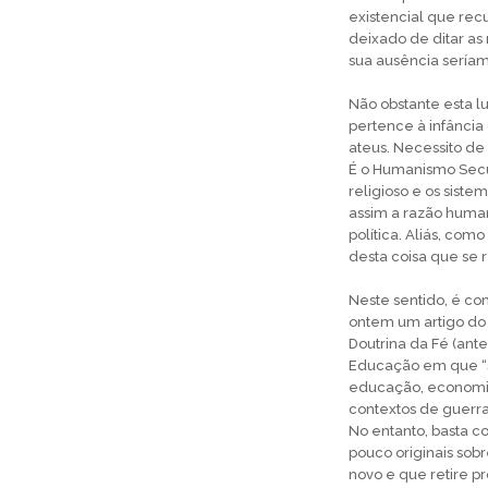
existencial que rec
deixado de ditar as 
sua ausência sería
Não obstante esta l
pertence à infância 
ateus. Necessito de
É o Humanismo Secu
religioso e os siste
assim a razão humana
política. Aliás, com
desta coisa que se 
Neste sentido, é co
ontem um artigo d
Doutrina da Fé (ant
Educação em que “s
educação, economia
contextos de guerra.
No entanto, basta c
pouco originais sob
novo e que retire p