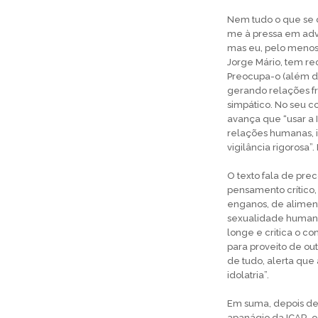
Nem tudo o que se d
me à pressa em adve
mas eu, pelo menos,
Jorge Mário, tem re
Preocupa-o (além d
gerando relações f
simpático. No seu 
avança que “usar a
relações humanas, i
vigilância rigorosa”
O texto fala de pre
pensamento crítico
enganos, de aliment
sexualidade humana 
longe e critica o c
para proveito de out
de tudo, alerta que
idolatria”.
Em suma, depois de 
apanágio da ICAR, o 