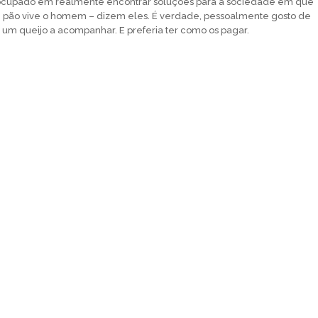
ocupado em realmente encontrar soluções para a sociedade em que
 pão vive o homem – dizem eles. É verdade, pessoalmente gosto de
um queijo a acompanhar. E preferia ter como os pagar.