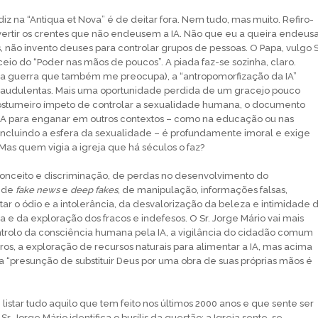
iz na “Antiqua et Nova” é de deitar fora. Nem tudo, mas muito. Refiro-
rtir os crentes que não endeusem a IA. Não que eu a queira endeusa
 não invento deuses para controlar grupos de pessoas. O Papa, vulgo S
ceio do “Poder nas mãos de poucos”. A piada faz-se sozinha, claro.
a guerra que também me preocupa), a “antropomorfização da IA”
raudulentas. Mais uma oportunidade perdida de um gracejo pouco
costumeiro ímpeto de controlar a sexualidade humana, o documento
 IA para enganar em outros contextos – como na educação ou nas
ncluindo a esfera da sexualidade – é profundamente imoral e exige
. Mas quem vigia a igreja que há séculos o faz?
conceito e discriminação, de perdas no desenvolvimento do
, de
fake news
e
deep fakes
, de manipulação, informações falsas,
ar o ódio e a intolerância, da desvalorização da beleza e intimidade 
e da exploração dos fracos e indefesos. O Sr. Jorge Mário vai mais
ontrolo da consciência humana pela IA, a vigilância do cidadão comum
ros, a exploração de recursos naturais para alimentar a IA, mas acima
 a “presunção de substituir Deus por uma obra de suas próprias mãos é
listar tudo aquilo que tem feito nos últimos 2000 anos e que sente ser
Sr. Jorge Mário identifica o busílis da questão: a Igreja sente-se