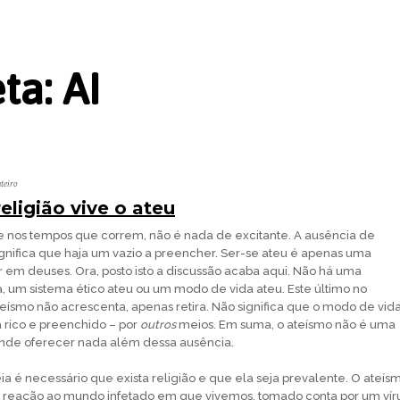
eta:
AI
teiro
eligião vive o ateu
ó e nos tempos que correm, não é nada de excitante. A ausência de
gnifica que haja um vazio a preencher. Ser-se ateu é apenas uma
 em deuses. Ora, posto isto a discussão acaba aqui. Não há uma
, um sistema ético ateu ou um modo de vida ateu. Este último no
eísmo não acrescenta, apenas retira. Não significa que o modo de vid
 rico e preenchido – por
outros
meios. Em suma, o ateísmo não é uma
ende oferecer nada além dessa ausência.
ia é necessário que exista religião e que ela seja prevalente. O ateís
 reação ao mundo infetado em que vivemos, tomado conta por um vír