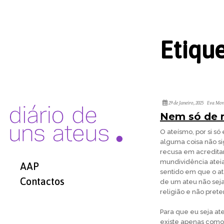
Etiqu
29 de Janeiro, 2025
Eva Mon
Nem só de r
O ateísmo, por si s
alguma coisa não si
recusa em acreditar
mundividência ateia
AAP
sentido em que o at
Contactos
de um ateu não seja
religião e não pret
Para que eu seja ate
existe apenas como