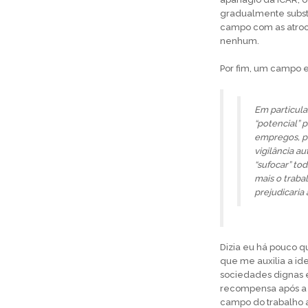
gradualmente subst
campo com as atroci
nenhum.
Por fim, um campo 
Em particula
“potencial” 
empregos, po
vigilância au
“sufocar” to
mais o traba
prejudicaria 
Dizia eu há pouco q
que me auxilia a id
sociedades dignas e
recompensa após a m
campo do trabalho a