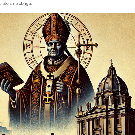
u ateísmo obriga.