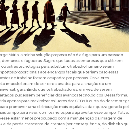
 Jorge Mário, a minha solução proposta não é a fuga para um passado
 demónios e fogueiras. Sugiro que todas as empresas que utilizem
ial ou outras tecnologias para substituir o trabalho humano sejam
mpostos proporcionais aos encargos fiscais que teriam caso essas
 postos de trabalho fossem ocupados por pessoas. Os valores
te imposto teriam de ser direcionados para a criação de um
niversal, garantindo que os trabalhadores, em vez de serem
rtados, pudessem beneficiar dos avanços tecnológicos. Dessa forma,
iria apenas para maximizar os lucros dos CEOs à custa do desempreg
ara promover uma distribuição mais equitativa da riqueza gerada pe
mais tempo para viver, com os meios para aproveitar esse tempo. Talve
devesse estar menos preocupado com a manutenção da imagem de
CAR e da perda crescente de crentes (por consequência, do dinheiro q