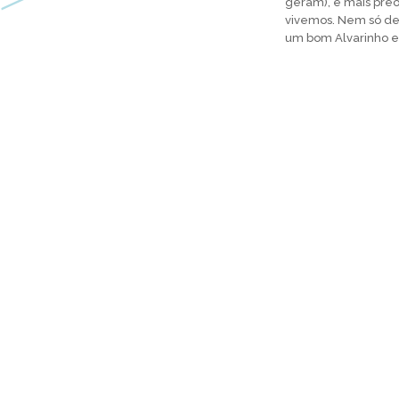
geram), e mais pre
vivemos. Nem só de
um bom Alvarinho e 