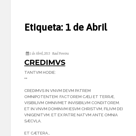
Etiqueta:
1 de Abril
1 de Abril, 2013
Raul Pereira
CREDIMVS
TANTVM HODIE:
++
CREDIMVS IN VNVM DEVM PATREM
OMNIPOTENTEM. FACTOREM CÆLI ET TERRÆ,
VISIBILIVM OMNIVMET INVISIBILVM CONDITOREM.
ET IN VNVM DOMINVM IESVM CHRISTVM, FILIVM DEI
VNIGENITVM. ET EX PATRE NATVM ANTE OMNIA
SÆCVLA.
ET CÆTERA…