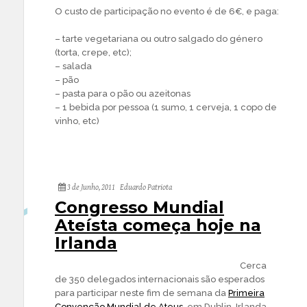
O custo de participação no evento é de 6€, e paga:
– tarte vegetariana ou outro salgado do género
(torta, crepe, etc);
– salada
– pão
– pasta para o pão ou azeitonas
– 1 bebida por pessoa (1 sumo, 1 cerveja, 1 copo de
vinho, etc)
3 de Junho, 2011
Eduardo Patriota
Congresso Mundial
Ateísta começa hoje na
Irlanda
Cerca
de 350 delegados internacionais são esperados
para participar neste fim de semana da
Primeira
Convenção Mundial de Ateus
, em Dublin, Irlanda.