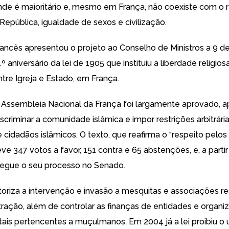
nde é maioritário e, mesmo em França, não coexiste com o 
 República, igualdade de sexos e civilização.
ancês apresentou o projeto ao Conselho de Ministros a 9 
.º aniversário da lei de 1905 que instituiu a liberdade religios
tre Igreja e Estado, em França.
Assembleia Nacional da França foi largamente aprovado, a
discriminar a comunidade islâmica e impor restrições arbitrária
 cidadãos islâmicos. O texto, que reafirma o “respeito pelos
eve 347 votos a favor, 151 contra e 65 abstenções, e, a parti
egue o seu processo no Senado.
utoriza a intervenção e invasão a mesquitas e associações r
tração, além de controlar as finanças de entidades e organ
is pertencentes a muçulmanos. Em 2004 já a lei proibiu o 