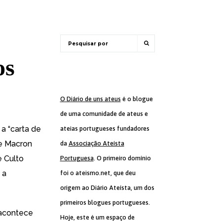
os
O Diário de uns ateus
é o blogue
de uma comunidade de ateus e
a “carta de
ateias portugueses fundadores
te Macron
da
Associação Ateísta
e Culto
Portuguesa
. O primeiro domínio
 a
foi o ateismo.net, que deu
origem ao Diário Ateísta, um dos
primeiros blogues portugueses.
 acontece
Hoje, este é um espaço de