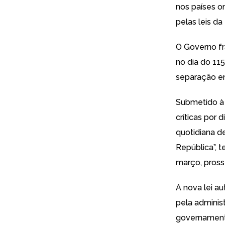
nos países o
pelas leis da
O Governo fr
no dia do 115
separação en
Submetido à 
críticas por 
quotidiana de
República”, t
março, pross
A nova lei a
pela adminis
governamenta