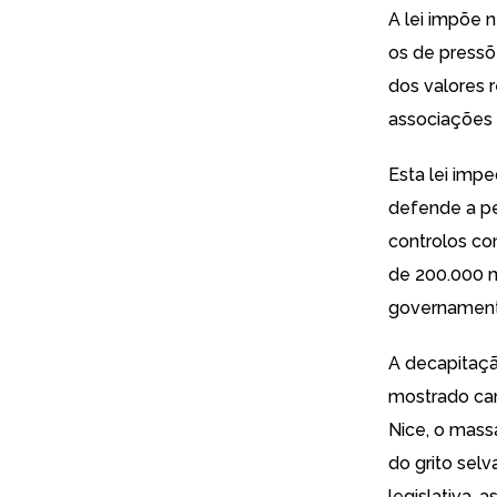
A lei impõe n
os de pressõ
dos valores 
associações 
Esta lei imp
defende a pe
controlos co
de 200.000 
governamentai
A decapitaçã
mostrado car
Nice, o mass
do grito sel
legislativa,