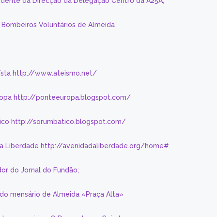
sidente da Direcção da Delegação Centro da A25A;
s Bombeiros Voluntários de Almeida
eísta http://www.ateismo.net/
ropa http://ponteeuropa.blogspot.com/
ico http://sorumbatico.blogspot.com/
da Liberdade http://avenidadaliberdade.org/home#
or do Jornal do Fundão;
 do mensário de Almeida «Praça Alta»