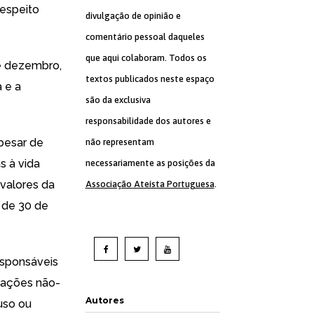
respeito
divulgação de opinião e
comentário pessoal daqueles
que aqui colaboram. Todos os
de dezembro,
textos publicados neste espaço
a e a
são da exclusiva
responsabilidade dos autores e
pesar de
não representam
s à vida
necessariamente as posições da
 valores da
Associação Ateísta Portuguesa
.
r de 30 de
esponsáveis
izações não-
Autores
uso ou