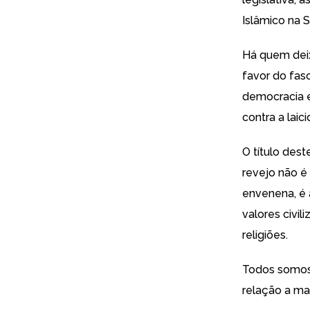
Islâmico na Sí
Há quem deix
favor do fas
democracia e 
contra a lai
O título des
revejo não é
envenena, é 
valores civil
religiões.
Todos somos 
relação a mai