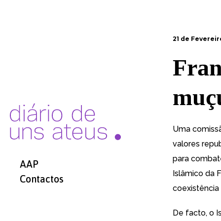
21 de Fevereir
Fran
muç
Uma comissão
valores repu
para combate
AAP
Islâmico da F
Contactos
coexistência 
De facto, o 