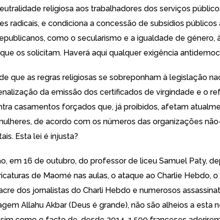
eutralidade religiosa aos trabalhadores dos serviços público
es radicais, e condiciona a concessão de subsídios públicos 
republicanos, como o secularismo e a igualdade de género, 
que os solicitam. Haverá aqui qualquer exigência antidemoc
ede que as regras religiosas se sobreponham à legislação na
nalização da emissão dos certificados de virgindade e o re
ntra casamentos forçados que, já proibidos, afetam atualm
mulheres, de acordo com os números das organizações não
s. Esta lei é injusta?
o, em 16 de outubro, do professor de liceu Samuel Paty, de
icaturas de Maomé nas aulas, o ataque ao Charlie Hebdo, o
acre dos jornalistas do Charli Hebdo e numerosos assassin
vagem Allahu Akbar (Deus é grande), não são alheios a esta
 assim como o facto de, desde 2014, 1.500 franceses aderire