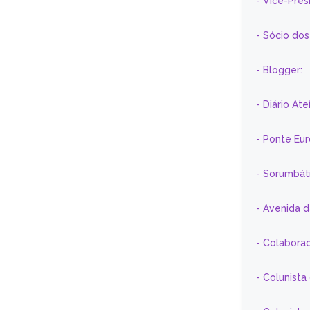
- Vice-Pre
- Sócio do
- Blogger:
- Diário At
- Ponte Eu
- Sorumbát
- Avenida 
- Colaborad
- Colunista