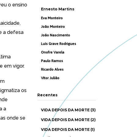
veu o ensino
Ernesto Martins
Eva Monteiro
laicidade,
João Monteiro
e a defesa
João Nascimento
Luís Grave Rodrigues
Onofre Varela
ltima
Paulo Ramos
e em vigor.
Ricardo Alves
Vítor Julião
em
tigmatiza os
Recentes
ande
a a
VIDA DEPOIS DA MORTE (3)
tas onde se
VIDA DEPOIS DA MORTE (2)
VIDA DEPOIS DA MORTE (1)