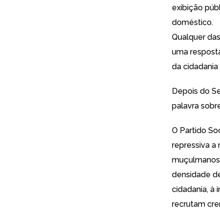
exibição púb
doméstico.
Qualquer das 
uma resposta
da cidadania
Depois do Se
palavra sobr
O Partido So
repressiva a 
muçulmanos. 
densidade de
cidadania, à
recrutam cren