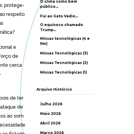
O clima como bem
s, protege-
público…
ao respeito
Fui ao Gato Vadio…
às
O equívoco chamado
Trump…
rática?
Missas tecnológicas (4 e
fim)
cional e
Missas Tecnológicas (3)
forço de
Missas Tecnológicas (2)
ente cerca
Missas Tecnológicas (1)
-
Arquivo Histórico
pois de ter
Julho 2026
 ataque de
Maio 2026
atos ao som
Abril 2026
 necessidade
Março 2026
m ao Estado