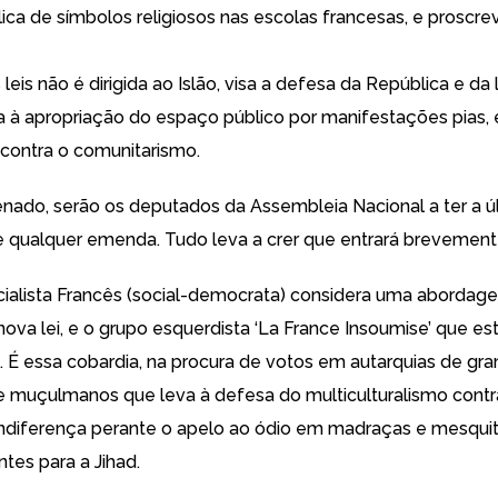
lica de símbolos religiosos nas escolas francesas, e proscre
leis não é dirigida ao Islão, visa a defesa da República e da 
 à apropriação do espaço público por manifestações pias, 
 contra o comunitarismo.
nado, serão os deputados da Assembleia Nacional a ter a ú
e qualquer emenda. Tudo leva a crer que entrará brevement
cialista Francês (social-democrata) considera uma abordag
nova lei, e o grupo esquerdista ‘La France Insoumise’ que es
É essa cobardia, na procura de votos em autarquias de gr
 muçulmanos que leva à defesa do multiculturalismo contr
 indiferença perante o apelo ao ódio em madraças e mesqui
tes para a Jihad.