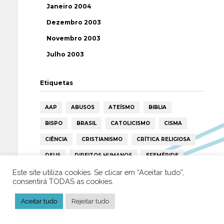
Janeiro 2004
Dezembro 2003
Novembro 2003
Julho 2003
Etiquetas
AAP
ABUSOS
ATEÍSMO
BIBLIA
BISPO
BRASIL
CATOLICISMO
CISMA
CIÊNCIA
CRISTIANISMO
CRÍTICA RELIGIOSA
DEUS
DIREITOS HUMANOS
EFEMÉRIDE
ESPIRITISMO
ESTATÍSTICAS
FILOSOFIA
Este site utiliza cookies. Se clicar em “Aceitar tudo”,
consentirá TODAS as cookies.
FÁTIMA
HISTÓRIA
HUMANISMO
HUMOR
Aceitar tudo
Rejeitar tudo
ICAR
IGREJA
ISLAMISMO
ISLÃO
JESUS
LAICIDADE
LIBERDADE