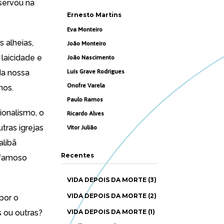
eservou na
Ernesto Martins
Eva Monteiro
s alheias,
João Monteiro
 laicidade e
João Nascimento
da nossa
Luís Grave Rodrigues
Onofre Varela
nos.
Paulo Ramos
ionalismo, o
Ricardo Alves
tras igrejas
Vítor Julião
alibã
Recentes
 famoso
VIDA DEPOIS DA MORTE (3)
VIDA DEPOIS DA MORTE (2)
por o
s ou outras?
VIDA DEPOIS DA MORTE (1)