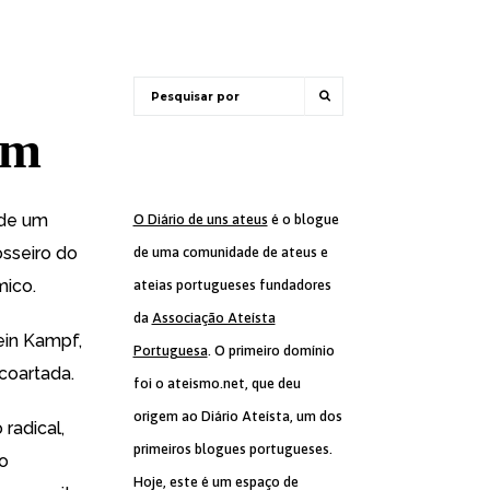
em
 de um
O Diário de uns ateus
é o blogue
osseiro do
de uma comunidade de ateus e
mico.
ateias portugueses fundadores
da
Associação Ateísta
ein Kampf,
Portuguesa
. O primeiro domínio
 coartada.
foi o ateismo.net, que deu
origem ao Diário Ateísta, um dos
radical,
primeiros blogues portugueses.
o
Hoje, este é um espaço de