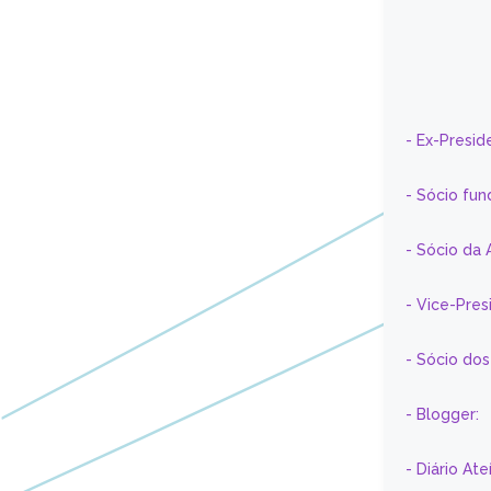
- Ex-Presid
- Sócio fun
- Sócio da 
- Vice-Pre
- Sócio do
- Blogger:
- Diário At