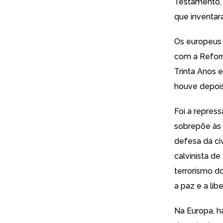
Testamento, o
que inventar
Os europeus 
com a Reform
Trinta Anos 
houve depois
Foi a repress
sobrepõe às 
defesa da ci
calvinista de
terrorismo d
a paz e a lib
Na Europa, h