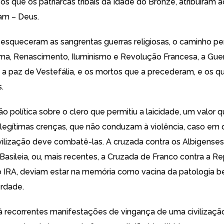
s que os patriarcas tribais da Idade do Bronze, atribuíram 
am – Deus.
esqueceram as sangrentas guerras religiosas, o caminho pe
a, Renascimento, Iluminismo e Revolução Francesa, a Gue
e a paz de Vestefália, e os mortos que a precederam, e os q
.
ão política sobre o clero que permitiu a laicidade, um valor 
legítimas crenças, que não conduzam à violência, caso em 
vilização deve combatê-las. A cruzada contra os Albigenses,
 Basileia, ou, mais recentes, a Cruzada de Franco contra a Re
o IRA, deviam estar na memória como vacina da patologia b
erdade.
á recorrentes manifestações de vingança de uma civilizaçã