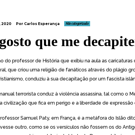
, 2020
Por Carlos Esperança
Não categorizado
gosto que me decapit
o do professor de História que exibiu na aula as caricaturas
l, que criou uma religião de fanáticos através do plágio gr
istianismo, conduziu à sua decapitação por um fascista islâ
nual terrorista conduz à violência assassina, tal como o M
é a civilização que fica em perigo e a liberdade de expressão
rofessor Samuel Paty, em França, é a metáfora do Islão dito 
esse outro, como se os versículos não fossem os do Antig