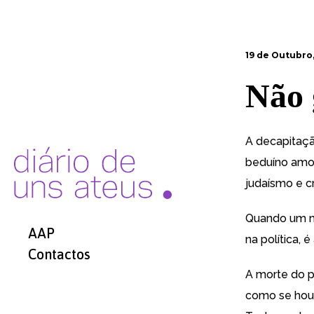
19 de Outubro
Não 
A decapitaçã
beduíno amora
judaísmo e cr
Quando um ma
AAP
na política, 
Contactos
A morte do p
como se houv