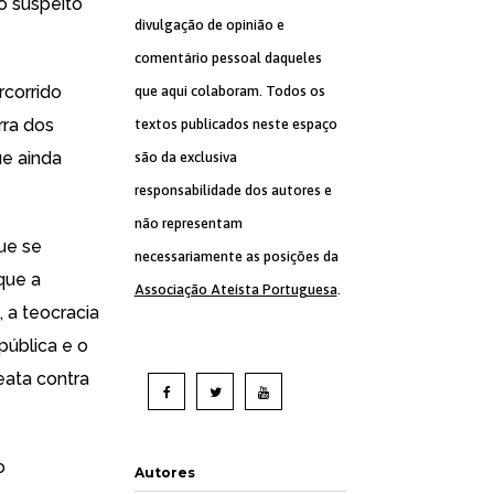
ao suspeito
divulgação de opinião e
comentário pessoal daqueles
rcorrido
que aqui colaboram. Todos os
rra dos
textos publicados neste espaço
ue ainda
são da exclusiva
responsabilidade dos autores e
não representam
que se
necessariamente as posições da
que a
Associação Ateísta Portuguesa
.
 a teocracia
pública e o
eata contra
o
Autores