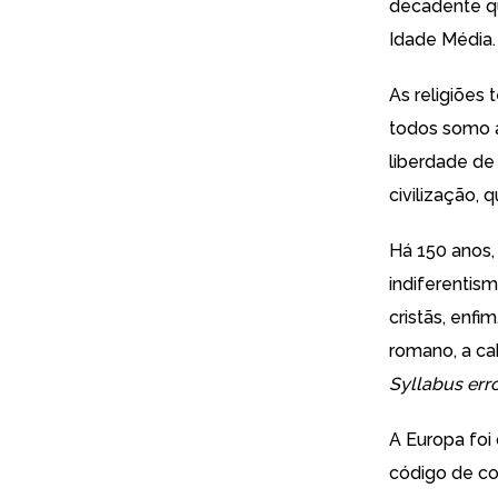
decadente qu
Idade Média.
As religiões 
todos somo at
liberdade de
civilização,
Há 150 anos,
indiferentism
cristãs, enfi
romano, a ca
Syllabus er
A Europa foi
código de con