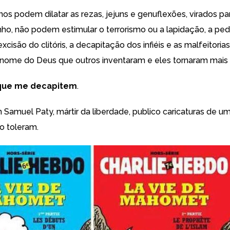
s podem dilatar as rezas, jejuns e genuflexões, virados pa
nho, não podem estimular o terrorismo ou a lapidação, a pedof
excisão do clitóris, a decapitação dos infiéis e as malfeitori
ome do Deus que outros inventaram e eles tornaram mais 
que me decapitem
.
 Samuel Paty, mártir da liberdade, publico caricaturas de um
o toleram.