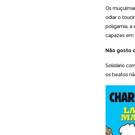
Os muçulmano
odiar o touci
poligamia, a 
capazes em n
Não gosto 
Solidário com
os beatos nã