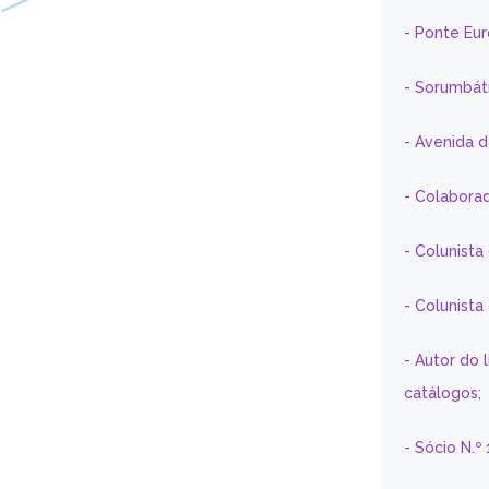
- Ponte Eu
- Sorumbát
- Avenida 
- Colaborad
- Colunista
- Colunist
- Autor do 
catálogos;
- Sócio N.º