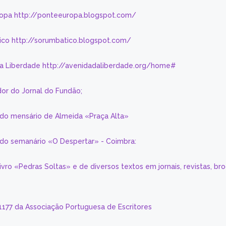
ropa http://ponteeuropa.blogspot.com/
ico http://sorumbatico.blogspot.com/
da Liberdade http://avenidadaliberdade.org/home#
or do Jornal do Fundão;
 do mensário de Almeida «Praça Alta»
a do semanário «O Despertar» - Coimbra:
livro «Pedras Soltas» e de diversos textos em jornais, revistas, br
 1177 da Associação Portuguesa de Escritores