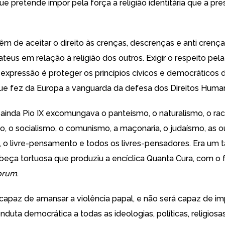
e pretende impor pela força a religião identitária que a pr
têm de aceitar o direito às crenças, descrenças e anti crença
eus em relação à religião dos outros. Exigir o respeito pela
 expressão é proteger os princípios cívicos e democráticos 
 que fez da Europa a vanguarda da defesa dos Direitos Huma
 ainda Pio IX excomungava o panteísmo, o naturalismo, o rac
o, o socialismo, o comunismo, a maçonaria, o judaísmo, as ou
m, o livre-pensamento e todos os livres-pensadores. Era um t
beça tortuosa que produziu a encíclica Quanta Cura, com o
rorum
.
 capaz de amansar a violência papal, e não será capaz de im
duta democrática a todas as ideologias, políticas, religiosa