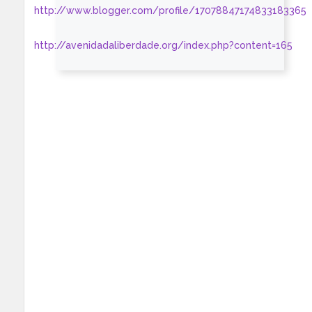
http://www.blogger.com/profile/17078847174833183365
http://avenidadaliberdade.org/index.php?content=165