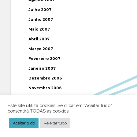
Julho 2007
Junho 2007
Maio 2007
Abril 2007
Março 2007
Fevereiro 2007
Janeiro 2007
Dezembro 2006
Novembro 2006
Outubro 2006
Este site utiliza cookies. Se clicar em “Aceitar tudo”,
Setembro 2006
consentirá TODAS as cookies.
Agosto 2006
Aceitar tudo
Rejeitar tudo
Julho 2006
Junho 2006