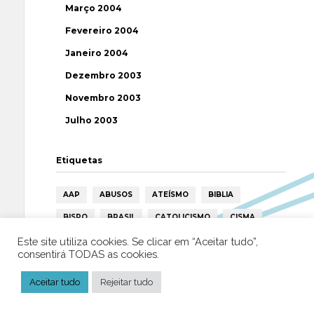
Março 2004
Fevereiro 2004
Janeiro 2004
Dezembro 2003
Novembro 2003
Julho 2003
Etiquetas
AAP
ABUSOS
ATEÍSMO
BIBLIA
BISPO
BRASIL
CATOLICISMO
CISMA
CIÊNCIA
CRISTIANISMO
CRÍTICA RELIGIOSA
Este site utiliza cookies. Se clicar em “Aceitar tudo”,
consentirá TODAS as cookies.
DEUS
DIREITOS HUMANOS
EFEMÉRIDE
Aceitar tudo
Rejeitar tudo
ESPIRITISMO
ESTATÍSTICAS
FILOSOFIA
FÁTIMA
HISTÓRIA
HUMANISMO
HUMOR