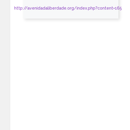
http://avenidadaliberdade.org/index.php?content=165