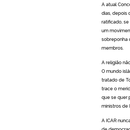
A atual Conco
dias, depois 
ratificado, s
um movimento
sobreponha o
membros.
A religião n
O mundo islâ
tratado de T
trace o meri
que se quer 
ministros de 
A ICAR nunca
de democraci