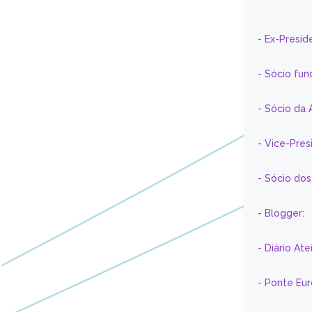
- Ex-Presid
- Sócio fun
- Sócio da 
- Vice-Pre
- Sócio do
- Blogger:
- Diário At
- Ponte Eu