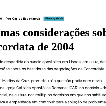
20
Por Carlos Esperança
Não categorizado
mas considerações so
ordata de 2004
de despedida do núncio apostólico em Lisboa, em 2002, dei
nsões sobre os bastidores das negociações da Concordata.
 Martins da Cruz, prometeu aí o que não podia nem devia –,
a da Igreja Católica Apostólica Romana (ICAR) no domínio «d
ocial, da cultura, nos múltiplos domínios em que nos habitu
tiva e empenhada em contribuir para a solução de problema