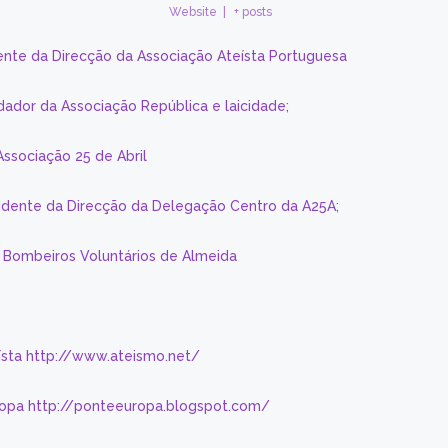
Website
|
+ posts
ente da Direcção da Associação Ateísta Portuguesa
dador da Associação República e laicidade;
Associação 25 de Abril
sidente da Direcção da Delegação Centro da A25A;
s Bombeiros Voluntários de Almeida
eísta http://www.ateismo.net/
ropa http://ponteeuropa.blogspot.com/