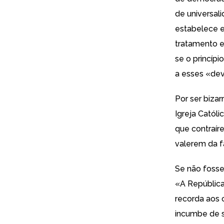
de universali
estabelece e
tratamento e
se o princíp
a esses «dev
Por ser bizar
Igreja Católi
que contraír
valerem da fa
Se não fosse 
«A República
recorda aos 
incumbe de s