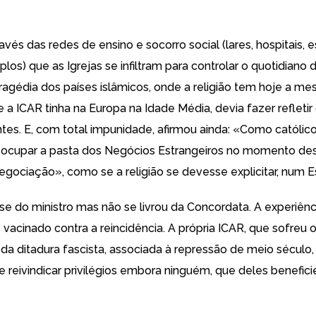
vés das redes de ensino e socorro social (lares, hospitais, e
los) que as Igrejas se infiltram para controlar o quotidiano 
tragédia dos países islâmicos, onde a religião tem hoje a m
e a ICAR tinha na Europa na Idade Média, devia fazer refletir
ntes. E, com total impunidade, afirmou ainda: «Como católic
o ocupar a pasta dos Negócios Estrangeiros no momento de
egociação», como se a religião se devesse explicitar, num Es
-se do ministro mas não se livrou da Concordata. A experiên
 vacinado contra a reincidência. A própria ICAR, que sofreu 
da ditadura fascista, associada à repressão de meio século, 
 reivindicar privilégios embora ninguém, que deles benefici