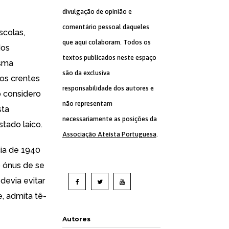
divulgação de opinião e
comentário pessoal daqueles
scolas,
que aqui colaboram. Todos os
dos
textos publicados neste espaço
esma
são da exclusiva
 os crentes
responsabilidade dos autores e
o considero
não representam
sta
necessariamente as posições da
tado laico.
Associação Ateísta Portuguesa
.
cia de 1940
o ónus de se
devia evitar
e, admita tê-
Autores