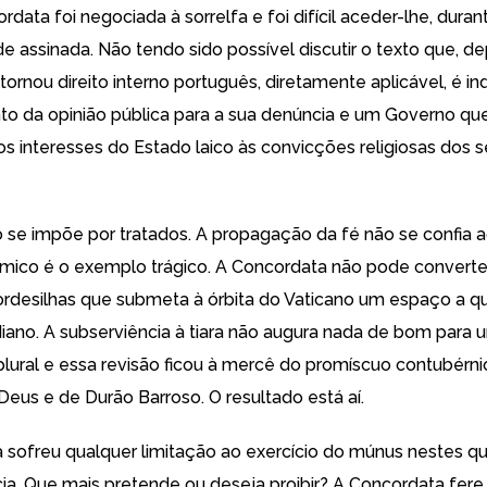
rdata foi negociada à sorrelfa e foi difícil aceder-lhe, duran
de assinada. Não tendo sido possível discutir o texto que, d
e tornou direito interno português, diretamente aplicável, é i
 da opinião pública para a sua denúncia e um Governo qu
s interesses do Estado laico às convicções religiosas dos 
ão se impõe por tratados. A propagação da fé não se confia 
mico é o exemplo trágico. A Concordata não pode convert
ordesilhas que submeta à órbita do Vaticano um espaço a qu
diano. A subserviência à tiara não augura nada de bom para 
plural e essa revisão ficou à mercê do promíscuo contubérni
Deus e de Durão Barroso. O resultado está aí.
 sofreu qualquer limitação ao exercício do múnus nestes q
a. Que mais pretende ou deseja proibir? A Concordata fere 