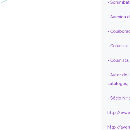
- Sorumbát
- Avenida 
- Colaborad
- Colunista
- Colunist
- Autor do 
catálogos;
- Sócio N.º
http://www
http://ave