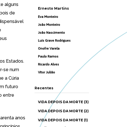
te alguns
Ernesto Martins
epois de
Eva Monteiro
ndispensável
João Monteiro
e
João Nascimento
seus
Luís Grave Rodrigues
Onofre Varela
Paulo Ramos
aos Estados.
Ricardo Alves
er-se num
Vítor Julião
e a Cúria
um futuro
Recentes
o entre
VIDA DEPOIS DA MORTE (3)
VIDA DEPOIS DA MORTE (2)
uarenta anos
VIDA DEPOIS DA MORTE (1)
princípios