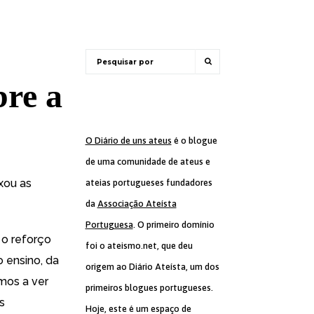
bre a
O Diário de uns ateus
é o blogue
de uma comunidade de ateus e
xou as
ateias portugueses fundadores
da
Associação Ateísta
Portuguesa
. O primeiro domínio
 o reforço
foi o ateismo.net, que deu
o ensino, da
origem ao Diário Ateísta, um dos
ámos a ver
primeiros blogues portugueses.
s
Hoje, este é um espaço de