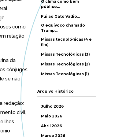
O clima como bem
público…
eral
Fui ao Gato Vadio…
ge
O equívoco chamado
igiosos como
Trump…
 em relação
Missas tecnológicas (4 e
fim)
Missas Tecnológicas (3)
trina da
Missas Tecnológicas (2)
 aos cônjuges
Missas Tecnológicas (1)
de se não
Arquivo Histórico
ta redação:
Julho 2026
mento civil,
Maio 2026
e lhes
Abril 2026
mónio
Março 2026