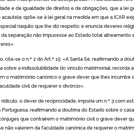
dade e de igualdade de direitos e de obrigações, que a lei g
 acautela; opõe-se à lei geral na medida em que a ICAR exi
special naquilo que lhe diz respeito; e enuncia deveres rel
io da separação não impusesse ao Estado total alheamento
eres».
ro, cita-se o n.º 2 do Art.º 15: «A Santa Sé, reafirmando a dou
ca sobre a indissolubilidade do vinculo matrimonial, recorda
em o matrimónio canónico o grave dever que lhes incumbe 
culdade civil de requerer o divórcio».
ridículo, o dever de reciprocidade, imporia um n.º 3 com es
 Portuguesa, reafirmando a doutrina do Estado sobre o casa
cônjuges que contraírem o matrimónio civil o grave dever qu
e não valerem da faculdade canónica de requerer o matri