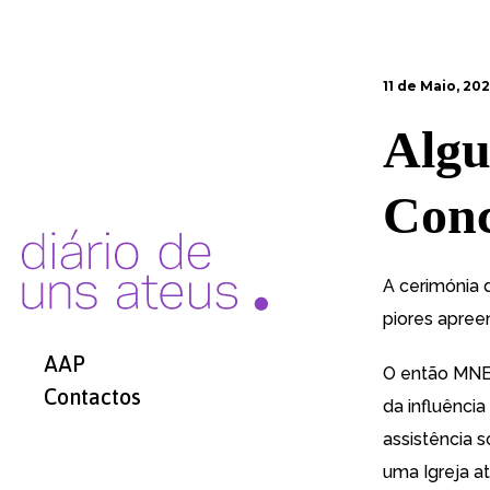
11 de Maio, 20
Algu
Conc
A cerimónia 
piores apree
AAP
O então MNE,
Contactos
da influênci
assistência s
uma Igreja a