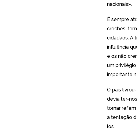
nacionais».
É sempre atra
creches, temp
cidadãos. A 
influência qu
e os não cre
um privilégi
importante n
O país livrou
devia ter-nos
tornar refém 
a tentação de
los.