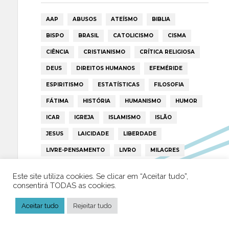
AAP
ABUSOS
ATEÍSMO
BIBLIA
BISPO
BRASIL
CATOLICISMO
CISMA
CIÊNCIA
CRISTIANISMO
CRÍTICA RELIGIOSA
DEUS
DIREITOS HUMANOS
EFEMÉRIDE
ESPIRITISMO
ESTATÍSTICAS
FILOSOFIA
FÁTIMA
HISTÓRIA
HUMANISMO
HUMOR
ICAR
IGREJA
ISLAMISMO
ISLÃO
JESUS
LAICIDADE
LIBERDADE
LIVRE-PENSAMENTO
LIVRO
MILAGRES
MORAL
MULHER
NOTÍCIAS
OPINIÃO
Este site utiliza cookies. Se clicar em “Aceitar tudo”,
PAPA
PAPAS
PEDOFILIA
POLÍTICA
consentirá TODAS as cookies.
PORTUGAL
RELIGIÃO
RELIGIÕES
RTP
Aceitar tudo
Rejeitar tudo
TRUMP
VATICANO