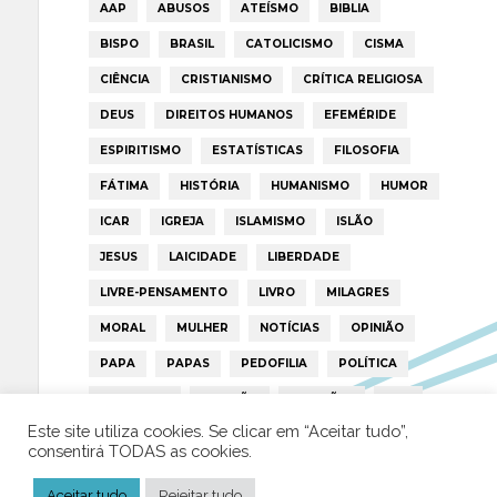
AAP
ABUSOS
ATEÍSMO
BIBLIA
BISPO
BRASIL
CATOLICISMO
CISMA
CIÊNCIA
CRISTIANISMO
CRÍTICA RELIGIOSA
DEUS
DIREITOS HUMANOS
EFEMÉRIDE
ESPIRITISMO
ESTATÍSTICAS
FILOSOFIA
FÁTIMA
HISTÓRIA
HUMANISMO
HUMOR
ICAR
IGREJA
ISLAMISMO
ISLÃO
JESUS
LAICIDADE
LIBERDADE
LIVRE-PENSAMENTO
LIVRO
MILAGRES
MORAL
MULHER
NOTÍCIAS
OPINIÃO
PAPA
PAPAS
PEDOFILIA
POLÍTICA
PORTUGAL
RELIGIÃO
RELIGIÕES
RTP
Este site utiliza cookies. Se clicar em “Aceitar tudo”,
TRUMP
VATICANO
consentirá TODAS as cookies.
Aceitar tudo
Rejeitar tudo