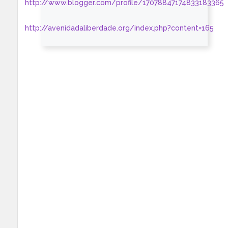
http://www.blogger.com/profile/17078847174833183365
http://avenidadaliberdade.org/index.php?content=165