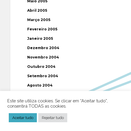
Maio 2005
Abril 2005
Março 2005
Fevereiro 2005
Janeiro 2005
Dezembro 2004
Novembro 2004
Outubro 2004
Setembro 2004
Agosto 2004
Julho 2004
Este site utiliza cookies. Se clicar em “Aceitar tudo”,
Junho 2004
consentirá TODAS as cookies.
Maio 2004
Aceitar tudo
Rejeitar tudo
Abril 2004