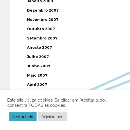
Janeiro 2008
Dezembro 2007
Novembro 2007
Outubro 2007
Setembro 2007
Agosto 2007
Julho 2007
Junho 2007
Maio 2007
Abril 2007
Março 2007
Este site utiliza cookies. Se clicar em “Aceitar tudo”,
Fevereiro 2007
consentirá TODAS as cookies.
Janeiro 2007
Aceitar tudo
Rejeitar tudo
Dezembro 2006