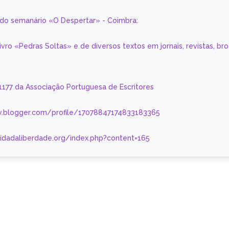
a do semanário «O Despertar» - Coimbra:
livro «Pedras Soltas» e de diversos textos em jornais, revistas, br
 1177 da Associação Portuguesa de Escritores
.blogger.com/profile/17078847174833183365
nidadaliberdade.org/index.php?content=165