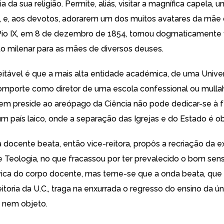
 da sua religião. Permite, aliás, visitar a magnífica capela, u
a, e, aos devotos, adorarem um dos muitos avatares da mãe 
io IX, em 8 de dezembro de 1854, tornou dogmaticamente 
o milenar para as mães de diversos deuses.
eitável é que a mais alta entidade académica, de uma Unive
comporte como diretor de uma escola confessional ou mull
m preside ao areópago da Ciência não pode dedicar-se à f
m país laico, onde a separação das Igrejas e do Estado é obr
 docente beata, então vice-reitora, propôs a recriação da ex
 Teologia, no que fracassou por ter prevalecido o bom sens
ica do corpo docente, mas teme-se que a onda beata, que 
itoria da U.C., traga na enxurrada o regresso do ensino da úni
nem objeto.