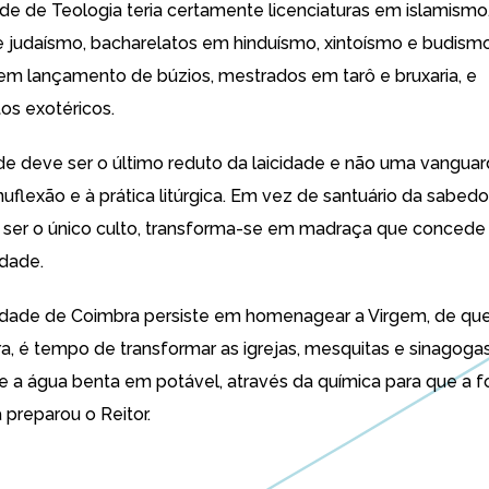
e de Teologia teria certamente licenciaturas em islamismo
 e judaísmo, bacharelatos em hinduísmo, xintoísmo e budismo
m lançamento de búzios, mestrados em tarô e bruxaria, e
s exotéricos.
de deve ser o último reduto da laicidade e não uma vangua
uflexão e à prática litúrgica. Em vez de santuário da sabedo
 ser o único culto, transforma-se em madraça que concede à 
dade.
idade de Coimbra persiste em homenagear a Virgem, de que
ra, é tempo de transformar as igrejas, mesquitas e sinagog
, e a água benta em potável, através da química para que a
 preparou o Reitor.