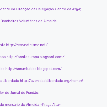
sidente da Direcção da Delegação Centro da A25A;
s Bombeiros Voluntários de Almeida
eísta http://www.ateismo.net/
ropa http://ponteeuropa.blogspot.com/
ico http://sorumbatico.blogspot.com/
da Liberdade http://avenidadaliberdade.org/home#
or do Jornal do Fundão;
 do mensário de Almeida «Praça Alta»