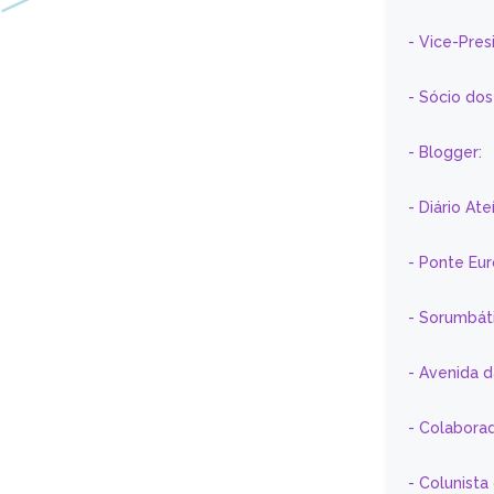
- Vice-Pre
- Sócio do
- Blogger:
- Diário At
- Ponte Eu
- Sorumbát
- Avenida 
- Colaborad
- Colunista