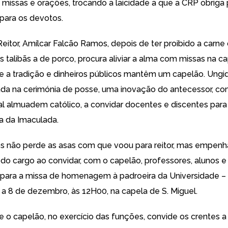
 missas e orações, trocando a laicidade a que a CRP obriga 
 para os devotos.
Reitor, Amílcar Falcão Ramos, depois de ter proibido a carne
s talibãs a de porco, procura aliviar a alma com missas na c
de a tradição e dinheiros públicos mantêm um capelão. Ung
ada na cerimónia de posse, uma inovação do antecessor, c
l almuadem católico, a convidar docentes e discentes para
a da Imaculada.
 não perde as asas com que voou para reitor, mas empenh
do cargo ao convidar, com o capelão, professores, alunos e
, para a missa de homenagem à padroeira da Universidade –
 a 8 de dezembro, às 12H00, na capela de S. Miguel.
e o capelão, no exercício das funções, convide os crentes a 