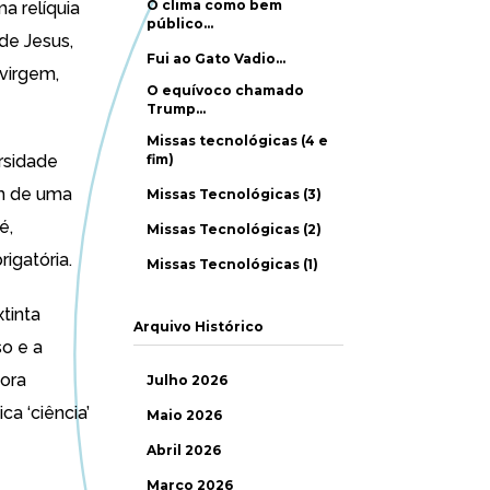
O clima como bem
ma relíquia
público…
de Jesus,
Fui ao Gato Vadio…
virgem,
O equívoco chamado
Trump…
Missas tecnológicas (4 e
rsidade
fim)
ah de uma
Missas Tecnológicas (3)
é,
Missas Tecnológicas (2)
igatória.
Missas Tecnológicas (1)
tinta
Arquivo Histórico
o e a
ora
Julho 2026
ca ‘ciência’
Maio 2026
Abril 2026
Março 2026