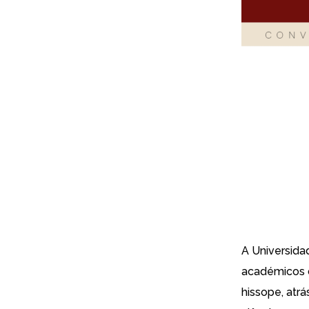
A Universida
académicos d
hissope, atrá