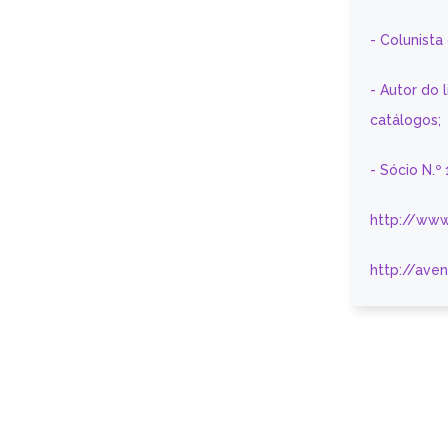
- Colunist
- Autor do 
catálogos;
- Sócio N.º
http://www
http://ave