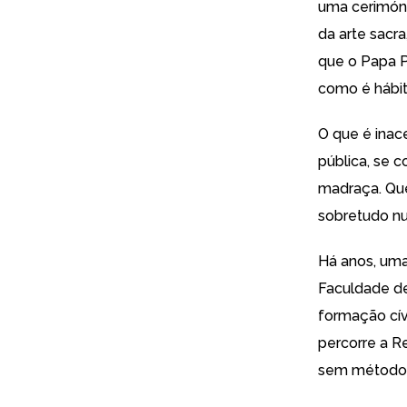
uma cerimónia
da arte sacr
que o Papa P
como é hábit
O que é inac
pública, se 
madraça. Que
sobretudo nu
Há anos, uma
Faculdade de
formação cív
percorre a Re
sem método 