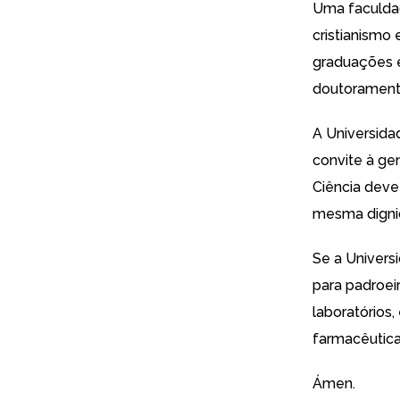
Uma faculdad
cristianismo
graduações e
doutoramento
A Universida
convite à gen
Ciência deve
mesma digni
Se a Univers
para padroei
laboratórios
farmacêutica
Ámen.