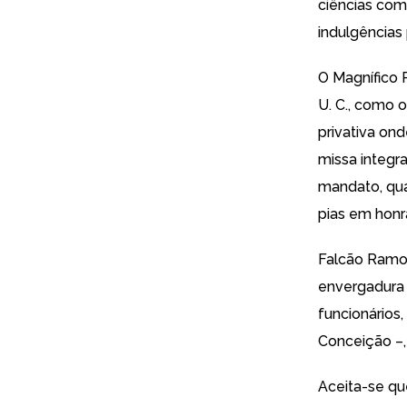
ciências com
indulgências
O Magnífico 
U. C., como o
privativa on
missa integr
mandato, qua
pias em honr
Falcão Ramos
envergadura 
funcionários
Conceição –,
Aceita-se qu