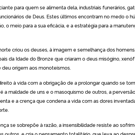
ciante para quem se alimenta dela, industriais funerários, ga
uncionários de Deus. Estes últimos encontram no medo o h
o, o meio para a sua eficácia, e a estratégia para a manute
orte criou os deuses, à imagem e semelhança dos homens
ibais da Idade do Bronze que criaram o deus misógino, xenó
e deu origem aos monoteísmos.
direito à vida com a obrigação de a prolongar quando se tor
, é a maldade de uns e o masoquismo de outros, a perversão
enta e a crença que condena a vida com as dores inventad
rte.
nça se sobrepõe à razão, a insensibilidade resiste ao sofrim
s outros, e cria o pensamento totalitário, que leva ao desp