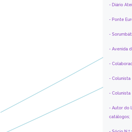
- Diário At
- Ponte Eu
- Sorumbát
- Avenida 
- Colaborad
- Colunista
- Colunist
- Autor do 
catálogos;
- Sócio N.º