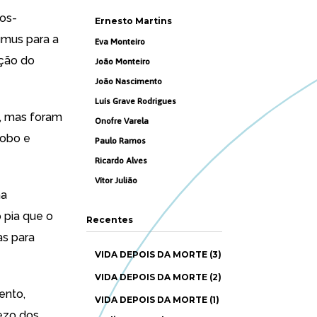
tos-
Ernesto Martins
úmus para a
Eva Monteiro
nção do
João Monteiro
João Nascimento
Luís Grave Rodrigues
, mas foram
Onofre Varela
fobo e
Paulo Ramos
Ricardo Alves
Vítor Julião
na
 pia que o
Recentes
as para
VIDA DEPOIS DA MORTE (3)
VIDA DEPOIS DA MORTE (2)
ento,
VIDA DEPOIS DA MORTE (1)
rezo dos