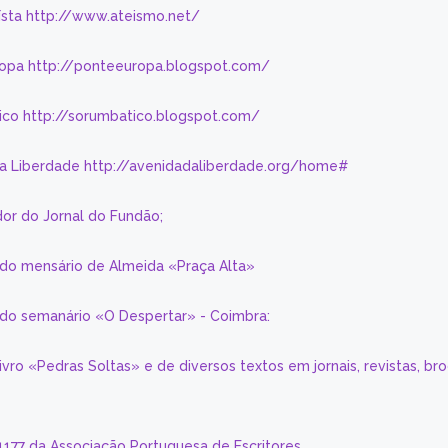
eísta http://www.ateismo.net/
ropa http://ponteeuropa.blogspot.com/
ico http://sorumbatico.blogspot.com/
da Liberdade http://avenidadaliberdade.org/home#
or do Jornal do Fundão;
 do mensário de Almeida «Praça Alta»
a do semanário «O Despertar» - Coimbra:
livro «Pedras Soltas» e de diversos textos em jornais, revistas, br
 1177 da Associação Portuguesa de Escritores