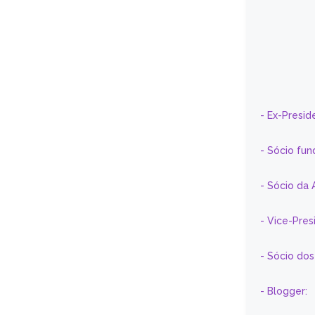
- Ex-Presid
- Sócio fun
- Sócio da 
- Vice-Pre
- Sócio do
- Blogger: