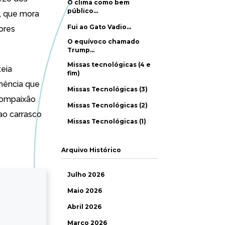
O clima como bem
público…
o, que mora
Fui ao Gato Vadio…
ores
O equívoco chamado
Trump…
Missas tecnológicas (4 e
teia
fim)
emência que
Missas Tecnológicas (3)
 compaixão
Missas Tecnológicas (2)
ao carrasco
Missas Tecnológicas (1)
Arquivo Histórico
Julho 2026
Maio 2026
Abril 2026
Março 2026