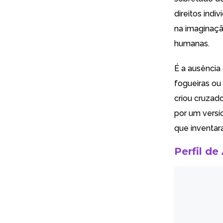
direitos indi
na imaginaçã
humanas.
É a ausência
fogueiras ou
criou cruzado
por um versí
que inventar
Perfil de