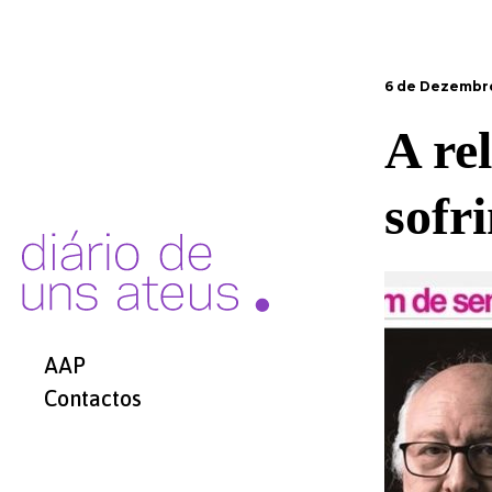
6 de Dezembro
A rel
sofr
AAP
Contactos