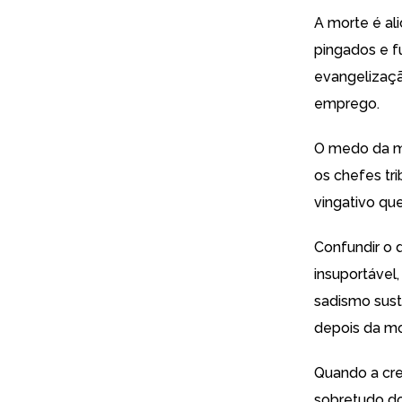
A morte é ali
pingados e f
evangelizaçã
emprego.
O medo da m
os chefes tr
vingativo qu
Confundir o 
insuportável
sadismo sust
depois da mo
Quando a cre
sobretudo do