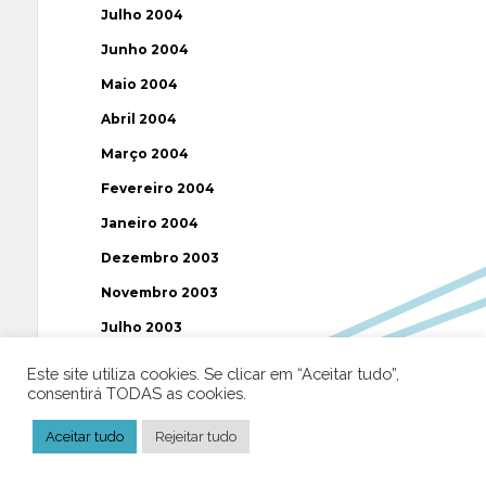
Julho 2004
Junho 2004
Maio 2004
Abril 2004
Março 2004
Fevereiro 2004
Janeiro 2004
Dezembro 2003
Novembro 2003
Julho 2003
Este site utiliza cookies. Se clicar em “Aceitar tudo”,
Etiquetas
consentirá TODAS as cookies.
Aceitar tudo
Rejeitar tudo
AAP
ABUSOS
ATEÍSMO
BIBLIA
BISPO
BRASIL
CATOLICISMO
CISMA