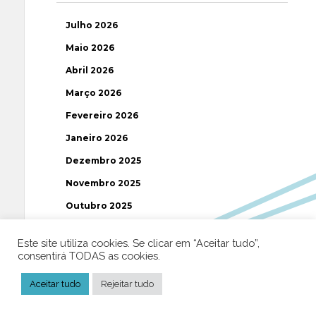
Julho 2026
Maio 2026
Abril 2026
Março 2026
Fevereiro 2026
Janeiro 2026
Dezembro 2025
Novembro 2025
Outubro 2025
Setembro 2025
Este site utiliza cookies. Se clicar em “Aceitar tudo”,
Agosto 2025
consentirá TODAS as cookies.
Julho 2025
Aceitar tudo
Rejeitar tudo
Junho 2025