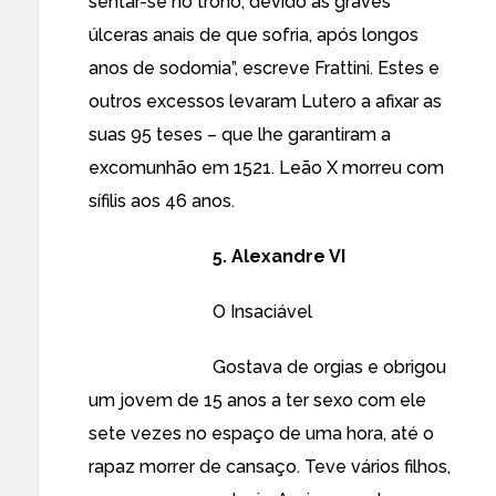
sentar-se no trono, devido às graves
úlceras anais de que sofria, após longos
anos de sodomia”, escreve Frattini. Estes e
outros excessos levaram Lutero a afixar as
suas 95 teses – que lhe garantiram a
excomunhão em 1521. Leão X morreu com
sífilis aos 46 anos.
5. Alexandre VI
O Insaciável
Gostava de orgias e obrigou
um jovem de 15 anos a ter sexo com ele
sete vezes no espaço de uma hora, até o
rapaz morrer de cansaço. Teve vários filhos,