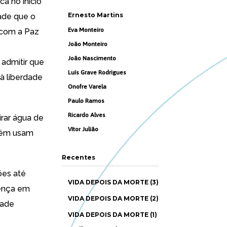
ca no início
Ernesto Martins
dade que o
Eva Monteiro
 com a Paz
João Monteiro
João Nascimento
 admitir que
Luís Grave Rodrigues
à liberdade
Onofre Varela
Paulo Ramos
Ricardo Alves
tirar água de
Vítor Julião
mbém usam
Recentes
ões até
VIDA DEPOIS DA MORTE (3)
rença em
VIDA DEPOIS DA MORTE (2)
dade
VIDA DEPOIS DA MORTE (1)