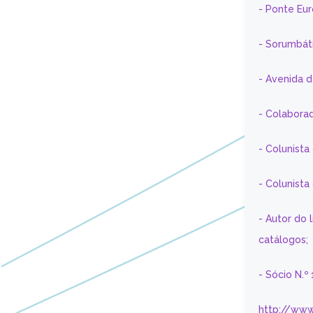
- Ponte Eu
- Sorumbát
- Avenida 
- Colaborad
- Colunista
- Colunist
- Autor do 
catálogos;
- Sócio N.º
http://www