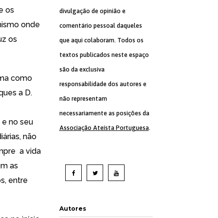
e os
divulgação de opinião e
amismo onde
comentário pessoal daqueles
uz os
que aqui colaboram. Todos os
textos publicados neste espaço
são da exclusiva
orma como
responsabilidade dos autores e
ques a D.
não representam
necessariamente as posições da
 e no seu
Associação Ateísta Portuguesa
.
árias, não
mpre a vida
om as
s, entre
Autores