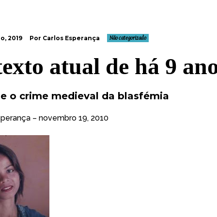
o, 2019
Por Carlos Esperança
Não categorizado
exto atual de há 9 an
i e o crime medieval da blasfémia
sperança
–
novembro 19, 2010