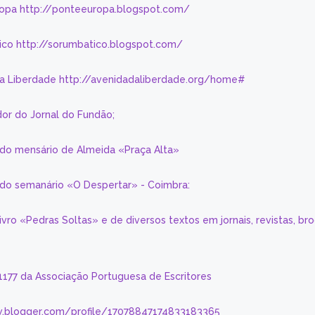
ropa http://ponteeuropa.blogspot.com/
ico http://sorumbatico.blogspot.com/
da Liberdade http://avenidadaliberdade.org/home#
or do Jornal do Fundão;
 do mensário de Almeida «Praça Alta»
a do semanário «O Despertar» - Coimbra:
livro «Pedras Soltas» e de diversos textos em jornais, revistas, br
 1177 da Associação Portuguesa de Escritores
.blogger.com/profile/17078847174833183365