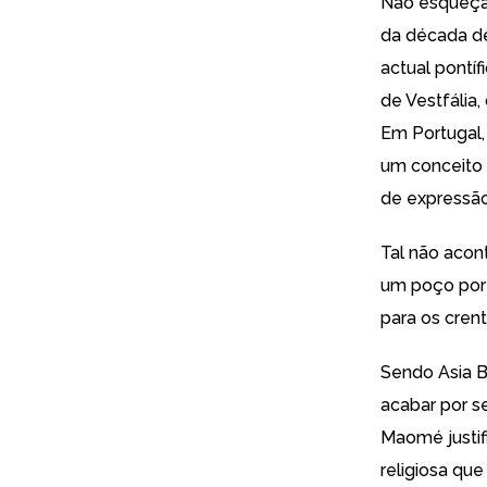
Não esqueçamo
da década de
actual pontí
de Vestfália
Em Portugal, 
um conceito 
de expressão
Tal não aco
um poço por s
para os crent
Sendo Asia Bi
acabar por 
Maomé justif
religiosa que