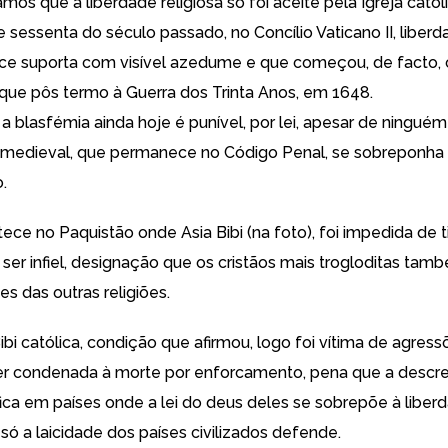
s que a liberdade religiosa só foi aceite pela Igreja católi
 sessenta do século passado, no Concílio Vaticano II, liber
fice suporta com visível azedume e que começou, de facto,
, que pôs termo à Guerra dos Trinta Anos, em 1648.
a blasfémia ainda hoje é punível, por lei, apesar de ninguém
medieval, que permanece no Código Penal, se sobreponha 
.
ntece no Paquistão onde
Asia Bibi (na foto), foi impedida de 
er infiel
, designação que os cristãos mais trogloditas ta
es das outras religiões.
bi católica, condição que afirmou, logo foi vítima de agress
ser condenada à morte por enforcamento, pena que a desc
ica em países onde a lei do deus deles se sobrepõe à liber
 só a laicidade dos países civilizados defende.