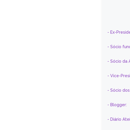
- Ex-Presid
- Sócio fun
- Sócio da 
- Vice-Pre
- Sócio do
- Blogger:
- Diário At