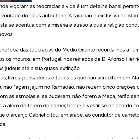
nde vigoram as teocracias a vida é um detalhe banal perant
 vontade do deus autóctone. A tara não é exclusiva do isl
ista se acentua com a miséria e atraso a que a religião cond
povos.
xenófoba das teocracias do Médio Oriente recorda-nos a f
os os mouros, em Portugal, nos reinados de D. Afonso Henri
 os judeus até à sua quase extinção.
deus, livres-pensadores e todos os que não acreditem em Alá
a, não façam jejum no Ramadão, não rezem cinco orações di
om as esmolas e, se puderem, não forem a Meca, terão se
ara além de terem de comer, beber e vestir-se de acordo c
ue o arcanjo Gabriel ditou, em árabe, ao condutor de camelo
ca.